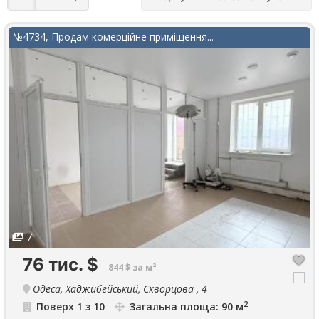
№4734, Продам комерційне приміщення...
7
76 тис.
$
844 $ за м²
Одеса, Хаджибейський, Скворцова , 4
2
Поверх 1 з 10
Загальна площа: 90 м