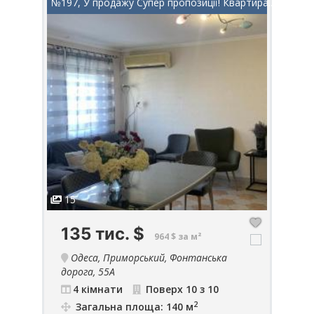
ра
№197, У продажу Супер пропозиції! Квартира...
№990
15
1
135 тис.
$
5
964 $ за м²
36
Одеса, Приморський, Фонтанська
дорога, 55А
4 кімнати
Поверх 10 з 10
2
Загальна площа: 140 м