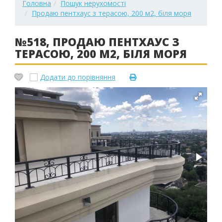
Головна
Пошук нерухомості
Продаю пентхаус з терасою, 200 м2, біля моря
№518, ПРОДАЮ ПЕНТХАУС З
ТЕРАСОЮ, 200 М2, БІЛЯ МОРЯ
Додати до порівняння