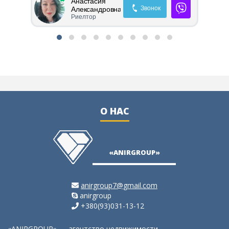
Анастасия
Звонок
Александровна
Риелтор
О НАС
ю
не
ия,
«ANIRGROUP»
anirgroup7@gmail.com
anirgroup
+380(93)031-13-12
«ANIRGROUP» — агентство недвижимости.