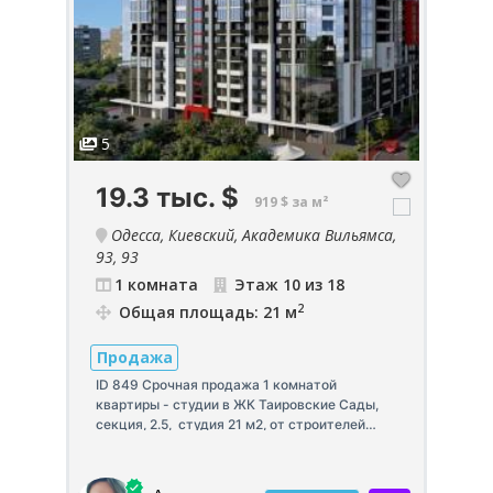
5
5
19.3 тыс.
$
5
919 $ за м²
Одесса, Киевский, Академика Вильямса,
93, 93
1 комната
Этаж 10 из 18
2
Общая площадь: 21 м
П
Продажа
Пр
ул
ксе
ID 849 Срочная продажа 1 комнатой
пл
квартиры - студии в ЖК Таировские Сады,
со
 2
секция, 2.5, студия 21 м2, от строителей
сч
Сдача секции 4 квартал 2025 года,
всего 19300$ торг! переуступка включена
ка