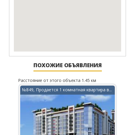
ПОХОЖИЕ ОБЪЯВЛЕНИЯ
Расстояние от этого объекта 1.45 км
Рассто
в...
№849, Продается 1 комнатная квартира в...
№295