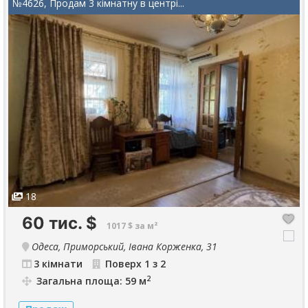
№4626, Продам 3 кімнатну в центрі...
18
60 тис.
$
1017 $ за м²
Одеса, Приморський, Івана Корженка, 31
3 кімнати
Поверх 1 з 2
2
Загальна площа: 59 м