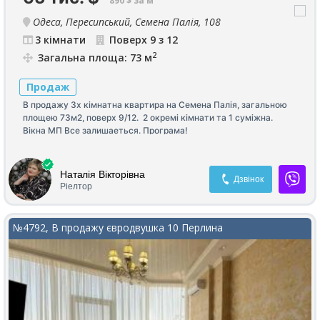
890 $ за м²
Одеса, Пересипський, Семена Палія, 108
3 кімнати
Поверх 9 з 12
2
Загальна площа: 73 м
Продаж
В продажу 3х кімнатна квартира на Семена Палія, загальною
площею 73м2, поверх 9/12. 2 окремі кімнати та 1 суміжна.
Вікна МП Все залишаеться. Програма!
Наталія Вікторівна
Дзвінок
Ріелтор
№4792, В продажу євродвушка 10 Перлина