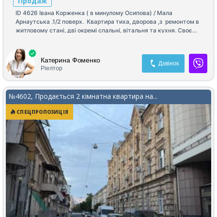
Продаж
ID 4626 Івана Корженка ( в минулому Осипова) / Мала
Арнаутська .1/2 поверх. Квартира тиха, дворова ,з ремонтом в
житловому стані, дві окремі спальні, вітальня та кухня. Своє
індивідуальне газове опалення. Додатково в підвальному
приміщенні однокімнатна квартира, з окремими документами,
потребує косметичного ремонту. Просторий двір.
Катерина Фоменко
Дзвінок
Ріелтор
№4602, Продається 2 кімнатна квартира на...
СПЕЦПРОПОЗИЦІЯ