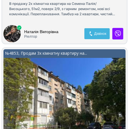
В продажу 2х кімнатна квартира на Семена Палія/
Висоцького, 51м2, поверх 2/9, з гарним ремонтом, нові всі
комунікації. Перепланування. Тамбур на 2 квартири, чистий
з ремонтом. Будинок ОСМД , ремонт. Шикарна локація, великій
двір, дитячій майданчик, школи, садочки, магазини, все поряд.
Програма✅
Наталія Вікторівна
Дзвінок
Ріелтор
№4853, Продам 3х кімнатну квартиру на...