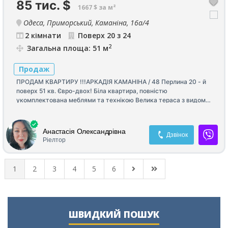
85 тис.
$
1667 $ за м²
Одеса, Приморський, Каманіна, 16а/4
2 кімнати
Поверх 20 з 24
2
Загальна площа: 51 м
Продаж
ПРОДАМ КВАРТИРУ !!!АРКАДІЯ КАМАНІНА / 48 Перлина 20 - й
поверх 51 кв. Євро-двох! Біла квартира, повністю
укомплектована меблями та технікою Велика тераса з видом
моря, двір та місто! Елітний комплекс, що охороняється. 85000
$ Паркінг Генератор.
Анастасія Олександрівна
Дзвінок
Ріелтор
1
2
3
4
5
6
ШВИДКИЙ ПОШУК