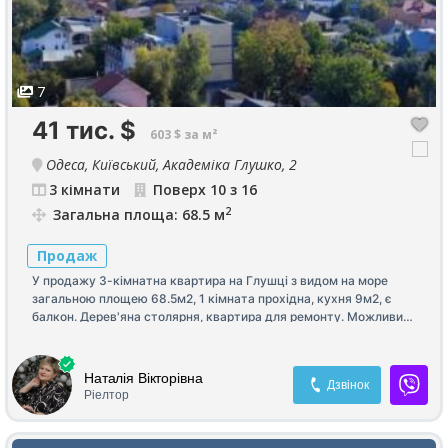
7
41 тис.
$
603 $ за м²
Одеса, Київський, Академіка Глушко, 2
3 кімнати
Поверх 10 з 16
2
Загальна площа: 68.5 м
Продаж
У продажу 3-кімнатна квартира на Глушці з видом на море
загальною площею 68.5м2, 1 кімната прохідна, кухня 9м2, є
балкон. Дерев'яна столярня, квартира для ремонту. Можливий
продаж за програмою.
Наталія Вікторівна
Дзвінок
Ріелтор