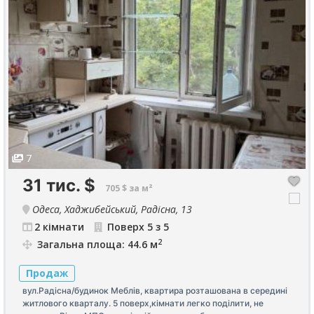
7
31 тис.
$
705 $ за м²
Одеса, Хаджибейський, Радісна, 13
2 кімнати
Поверх 5 з 5
2
Загальна площа: 44.6 м
Продаж
вул.Радісна/будинок Меблів, квартира розташована в середині
житлового кварталу. 5 поверх,кімнати легко поділити, не