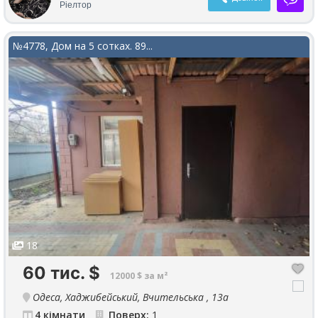
Ріелтор
№4778, Дом на 5 сотках. 89...
18
60 тис.
$
12000 $ за м²
Одеса, Хаджибейський, Вчительська , 13а
4 кімнати
Поверх:
1