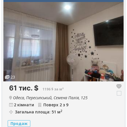
23
61 тис.
$
1196 $ за м²
Одеса, Пересипський, Семена Палія, 125
2 кімнати
Поверх 2 з 9
2
Загальна площа: 51 м
Продаж