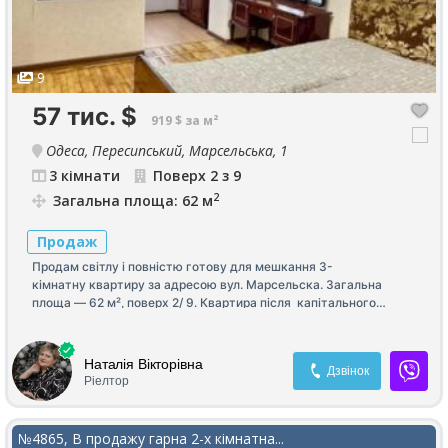
9
57 тис.
$
919 $ за м²
Одеса, Пересипський, Марсельська, 1
3 кімнати
Поверх 2 з 9
2
Загальна площа: 62 м
Продаж
Продам світлу і повністю готову для мешкання 3-
кімнатну квартиру за адресою вул. Марсельска. Загальна
площа — 62 м², поверх 2/ 9. Квартира після капітального
ремонту. Дві окремі кімнати і простора гостьова. Є окрема
кладова для збереження речей. По всій
квартирі натуральний паркет. Всн залишається.
Наталія Вікторівна
Дзвінок
Ріелтор
№4865, В продажу гарна 2-х кімнатна...