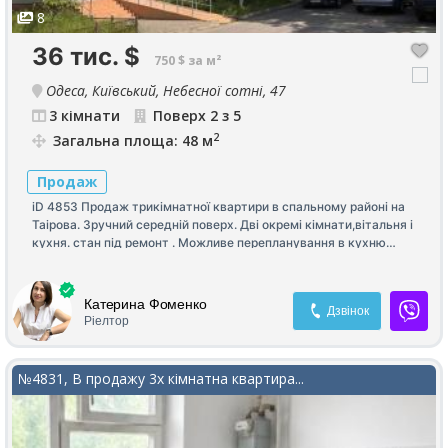
8
36 тис.
$
750 $ за м²
Одеса, Київський, Небесної сотні, 47
3 кімнати
Поверх 2 з 5
2
Загальна площа: 48 м
Продаж
iD 4853 Продаж трикімнатної квартири в спальному районі на
Таірова. Зручний середній поверх. Дві окремі кімнати,вітальня і
кухня. стан під ремонт . Можливе перепланування в кухню
студію та дві окремі спальні.Балкон.
Катерина Фоменко
Дзвінок
Ріелтор
№4831, В продажу 3х кімнатна квартира...