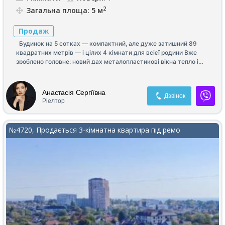
2
Загальна площа: 5 м
Продаж
Будинок на 5 сотках — компактний, але дуже затишний 89
квадратних метрів — і цілих 4 кімнати для всієї родини Вже
зроблено головне: новий дах металопластикові вікна тепло і
комфорт у будь-яку пору року Два види опалення: газовий
двоконтурний котел — зручно та швидко і твердопаливний —
економія та незалежність Гараж з ямою та підвалом — для
Анастасія Сергіївна
Дзвінок
авто і зберігання Власний город і виноградник — свіжі
Ріелтор
продукти прямо з ділянки (для тих, хто любить) Власник
готовий працювати за державними програмами Усі питання за
телефоном
№4720, Продається 3-кімнатна квартира під ремо