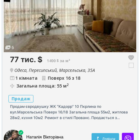
6
77 тис.
$
1400 $ за м²
Одеса, Пересипський, Марсельська, 35А
1 кімната
Поверх 16 з 18
2
Загальна площа: 55 м
Продаж
Продам євродвушку ЖК "Кадорр" 10 Пкрлина по
вул.Марсельська Поверх 16/18 Загальна площа 55м2, житлова
28м2, кухня 10м2 Ремонт в стилі Прованс. Продається з
мебелями та технікою. Огляд на море Програма так✅
Наталія Вікторівна
Дзвінок