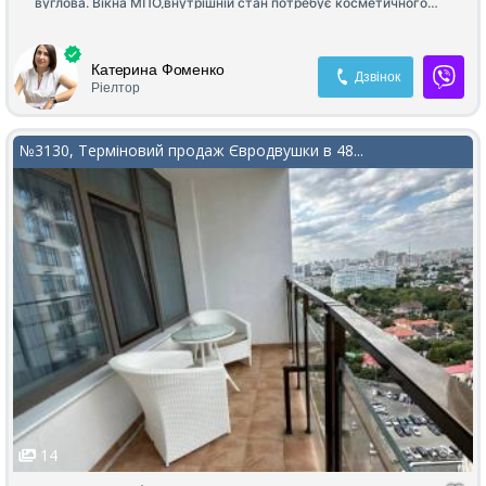
вуглова. Вікна МПО,внутрішній стан потребує косметичного
ремонту. Балкон у двір. Дах новий, ремонт 2024 року. Поруч
базар,супермаркети,школи,дитячий садок.Гарна транспортна
розв,язка.
Катерина Фоменко
Дзвінок
Ріелтор
№3130, Терміновий продаж Євродвушки в 48...
14