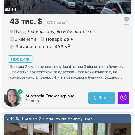
14
43 тис.
$
878 $ за м²
Одеса, Приморський, Лєхе Качинського, 5
3 кімнати
Поверх 2 з 4
2
Загальна площа: 49.3 м
Продаж
Продам 2 кімнатну квартиру (за фактом 3 кімнатну) в будинку
- пам'ятка архітектури, за адресою Лєхе Качинського 5, на
комфортному 2 поверсі, 4 -ти поверхового будинку, будинок
галерейного типу, квартира в хорошому житловому стані,
можна зробити легку косметику, для любителів старого фонду,
це знахідка, вартість квартири 43 . Є власна комора, вона йде в
Анастасія Олександрівна
Дзвінок
подарунок.
Ріелтор
№4436, Продам 2 кімнатну на Черемушках