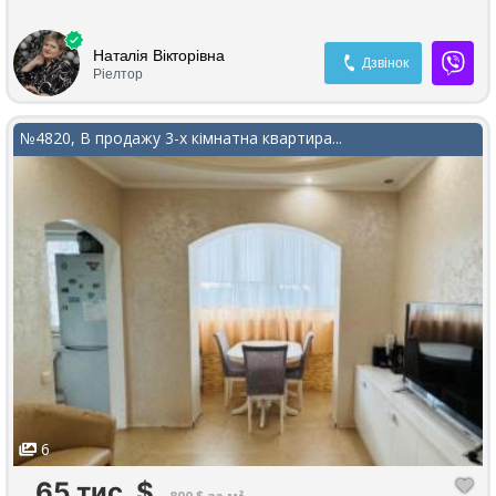
Наталія Вікторівна
Дзвінок
Ріелтор
№4820, В продажу 3-х кімнатна квартира...
6
65 тис.
$