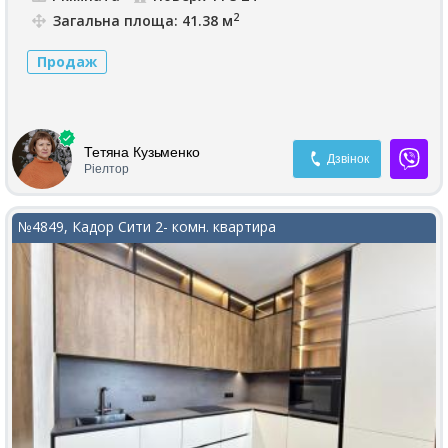
2
Загальна площа: 41.38 м
Продаж
Тетяна Кузьменко
Дзвінок
Ріелтор
№4849, Кадор Сити 2- комн. квартира