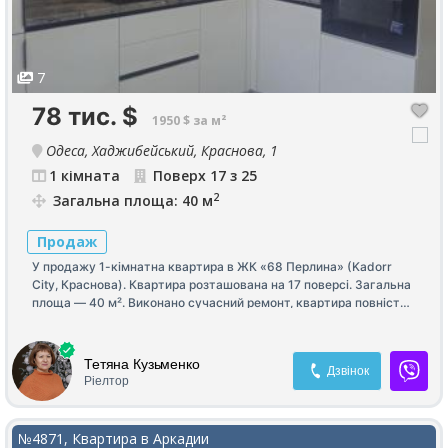
7
78 тис.
$
1950 $ за м²
Одеса, Хаджибейський, Краснова, 1
1 кімната
Поверх 17 з 25
2
Загальна площа: 40 м
Продаж
У продажу 1-кімнатна квартира в ЖК «68 Перлина» (Kadorr
City, Краснова). Квартира розташована на 17 поверсі. Загальна
площа — 40 м². Виконано сучасний ремонт, квартира повністю
укомплектована меблями та технікою — можна одразу
заїжджати та жити без додаткових витрат. Чудовий варіант як
для власного проживання, так і для інвестиції під оренду.
Тетяна Кузьменко
Дзвінок
Телефонуйте, щоб дізнатися більше та домовитися про
Ріелтор
перегляд!
№4871, Квартира в Аркадии