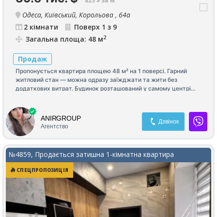
823 $ за м²
Одеса, Київський, Корольова , 64а
2 кімнати
Поверх 1 з 9
2
Загальна площа: 48 м
Продаж
Пропонується квартира площею 48 м² на 1 поверсі. Гарний
житловий стан — можна одразу заїжджати та жити без
додаткових витрат. Будинок розташований у самому центрі
Таїрова. У пішій доступності ринок «Київський», зупинки
громадського транспорту, зручна транспортна розв’язка,
школи та дитячі садки. Чудовий варіант як для комфортного
ANIRGROUP
Дзвінок
проживання, так і для здачі в оренду. Телефонуйте для
Агентство
отримання детальної інформації та організації перегляду!
№4859, Продається затишна 1-кімнатна квартира
СПЕЦПРОПОЗИЦІЯ