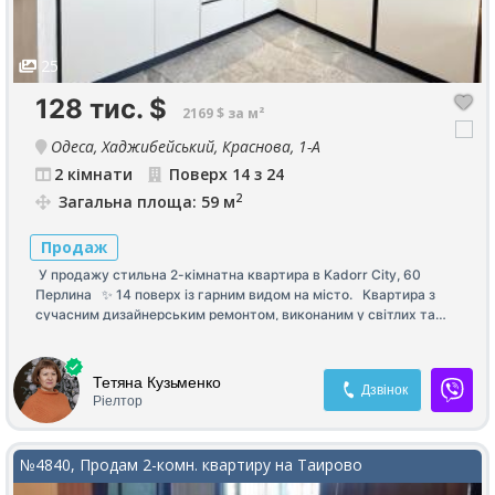
25
128 тис.
$
2169 $ за м²
Одеса, Хаджибейський, Краснова, 1-А
2 кімнати
Поверх 14 з 24
2
Загальна площа: 59 м
Продаж
У продажу стильна 2-кімнатна квартира в Kadorr City, 60
Перлина ✨ 14 поверх із гарним видом на місто. Квартира з
сучасним дизайнерським ремонтом, виконаним у світлих та
актуальних тонах. Зручне та продумане планування для
комфортного життя: ✔️ Простора спальня ✔️ Дитяча кімната ✔️
Кухня-вітальня ✔️ Дві місткі гардеробні ✔️ Балкон з ремонтом,
Тетяна Кузьменко
Дзвінок
який можна використовувати як зону відпочинку або робочий
Ріелтор
простір У квартирі використані якісні матеріали, встановлені
сучасні меблі та техніка. Все готове для комфортного
проживання без додаткових вкладень.
№4840, Продам 2-комн. квартиру на Таирово