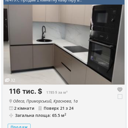
32
116 тис.
$
1785 $ за м²
Одеса, Приморський, Краснова, 1а
2 кімнати
Поверх 21 з 24
2
Загальна площа: 65.5 м
Продаж