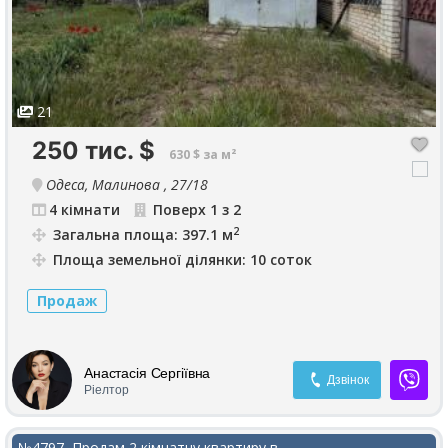
21
250 тис.
$
630 $ за м²
Одеса, Малинова , 27/18
4 кімнати
Поверх 1 з 2
2
Загальна площа: 397.1 м
Площа земельної ділянки: 10 соток
Продаж
Анастасія Сергіївна
Дзвінок
Ріелтор
№4797, Продам 2 кімнатну квартиру в...