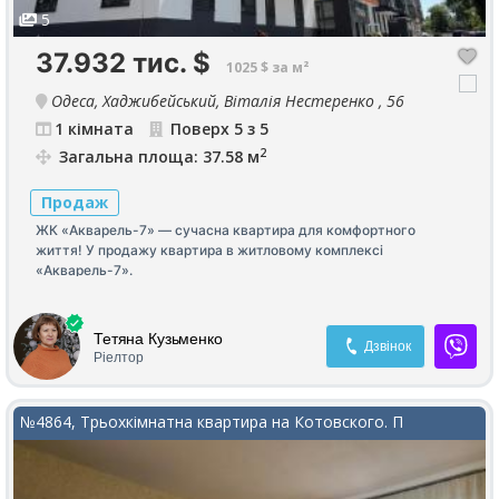
5
37.932 тис.
$
1025 $ за м²
Одеса, Хаджибейський, Віталія Нестеренко , 56
1 кімната
Поверх 5 з 5
2
Загальна площа: 37.58 м
Продаж
ЖК «Акварель-7» — сучасна квартира для комфортного
життя! У продажу квартира в житловому комплексі
«Акварель-7».
Тетяна Кузьменко
Дзвінок
Ріелтор
№4864, Трьохкімнатна квартира на Котовского. П