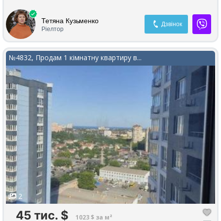
Тетяна Кузьменко
Дзвінок
Ріелтор
№4832, Продам 1 кімнатну квартиру в...
2
45 тис.
$
1023 $ за м²