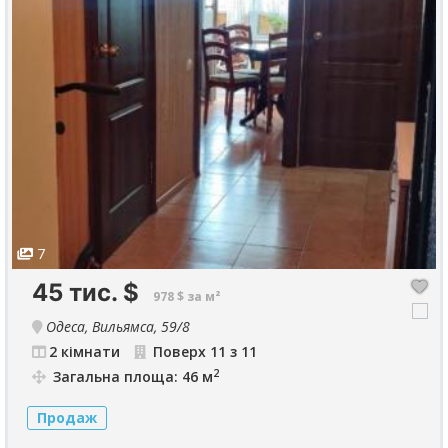
7
45 тис.
$
978 $ за м²
Одеса, Вильямса, 59/8
2 кімнати
Поверх 11 з 11
2
Загальна площа: 46 м
Продаж