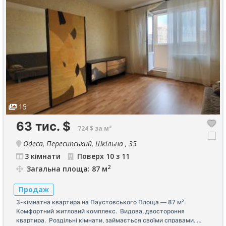
15
63 тис.
$
724 $ за м²
Одеса, Пересипський, Шкільна , 35
3 кімнати
Поверх 10 з 11
2
Загальна площа: 87 м
Продаж
3-кімнатна квартира на Паустовського Площа — 87 м².
Комфортний житловий комплекс. Видова, двостороння
квартира. Роздільні кімнати, займається своїми справами.