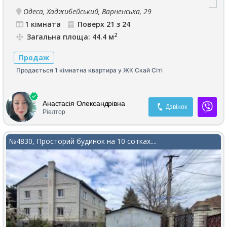
Одеса, Хаджибейський, Варненська, 29
1 кімната
Поверх 21 з 24
2
Загальна площа: 44.4 м
Продаж
Продається 1 кімнатна квартира у ЖК Скай Сіті
Анастасія Олександрівна
Дзвінок
Ріелтор
№4830, Просторий будинок на 10 сотках....