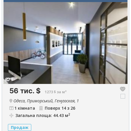
3
56 тис.
$
1273 $ за м²
Одеса, Приморський, Генуэзская, 1
1 кімната
Поверх 14 з 26
2
Загальна площа: 44.43 м
Продаж