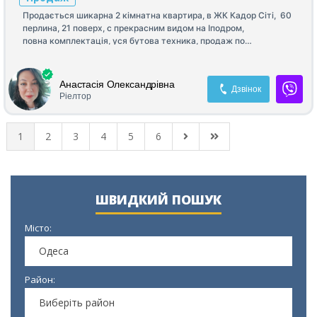
Продається шикарна 2 кімнатна квартира, в ЖК Кадор Сіті, 60
перлина, 21 поверх, с прекрасним видом на Іподром,
повна комплектація, уся бутова техника, продаж по
переуступці, ціна 116 000 $ є дуже гарний торг!
Анастасія Олександрівна
Дзвінок
Ріелтор
1
2
3
4
5
6
ШВИДКИЙ ПОШУК
Місто:
Одеса
Район:
Виберіть район