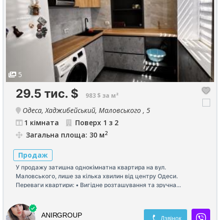
5
29.5 тис.
$
983 $ за м²
Одеса, Хаджибейський, Маловського , 5
1 кімната
Поверх 1 з 2
2
Загальна площа: 30 м
Продаж
У продажу затишна однокімнатна квартира на вул.
Маловського, лише за кілька хвилин від центру Одеси.
Переваги квартири: • Вигідне розташування та зручна
транспортна розв’язка. • Високий перший поверх. • Якісний
капітальний ремонт, виконаний для себе з надійних матеріалів.
• Світле та комфортне планування. • Не потребує додаткових
ANIRGROUP
Дзвінок