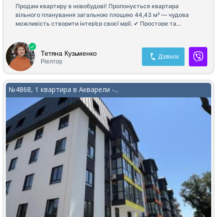
Продам квартиру в новобудові! Пропонується квартира
вільного планування загальною площею 44,43 м² — чудова
можливість створити інтер’єр своєї мрії. ✔ Просторе та
функціональне планування. ✔ Сучасний житловий комплекс. ✔
5 секція. ✔ Введення будинку в експлуатацію — I квартал 2027
року. Ідеальний варіант як для власного проживання, так і для
Тетяна Кузьменко
Дзвінок
вигідної інвестиції. Телефонуйте, щоб дізнатися більше та
Ріелтор
домовитися про перегляд!
№4868, 1 квартира в Акварели -...