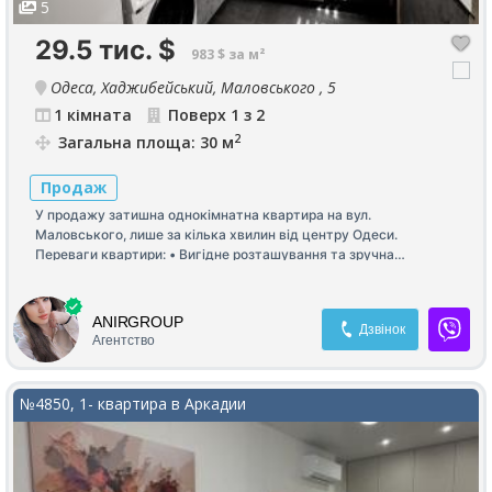
5
29.5 тис.
$
983 $ за м²
Одеса, Хаджибейський, Маловського , 5
1 кімната
Поверх 1 з 2
2
Загальна площа: 30 м
Продаж
У продажу затишна однокімнатна квартира на вул.
Маловського, лише за кілька хвилин від центру Одеси.
Переваги квартири: • Вигідне розташування та зручна
транспортна розв’язка. • Високий перший поверх. • Якісний
капітальний ремонт, виконаний для себе з надійних матеріалів.
• Світле та комфортне планування. • Не потребує додаткових
ANIRGROUP
Дзвінок
вкладень — можна одразу заїжджати та жити. Квартира
Агентство
ідеально підійде як для комфортного проживання, так і для
ведення бізнесу, офісу, кабінету або здачі в оренду.
Телефонуйте, щоб дізнатися деталі та домовитися про
№4850, 1- квартира в Аркадии
перегляд!