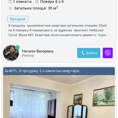
1 кімната
Поверх 6 з 9
2
Загальна площа: 30 м
Продаж
В продажу однокімнатная квартира загальною площею 30м2
на 6 поверху 9 поверхового, за адресою проспект Небесної
Сотні. Вікна МП. Квартира після косметичного ремонту. Чудова
локація.
Наталія Вікторівна
Дзвінок
Ріелтор
№4875, В продажу 3-х кімнатна квартира...