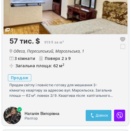
9
57 тис.
$
919 $ за м²
Одеса, Пересипський, Марсельська, 1
3 кімнати
Поверх 2 з 9
2
Загальна площа: 62 м
Продаж
Продам світлу і повністю готову для мешкання 3-
кімнатну квартиру за адресою вул. Марсельска. Загальна
площа — 62 м², поверх 2/ 9. Квартира після капітального
ремонту. Дві окремі кімнати і простора гостьова. Є окрема
кладова для збереження речей. По всій
квартирі натуральний паркет. Всн залишається.
Наталія Вікторівна
Дзвінок
Ріелтор