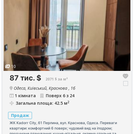
10
87 тис.
$
2071 $ за м²
Одеса, Київський, Краснова , 1б
1 кімната
Поверх 6 з 24
2
Загальна площа: 42.5 м
Продаж
ЖК Kadorr City, 61 Перлина, вул. Краснова, Одеса. Переваги
квартири: комфортний 6 поверх; чудовий вид на іподром;
продумане планування: кухня-вітальня, окрема спальня та