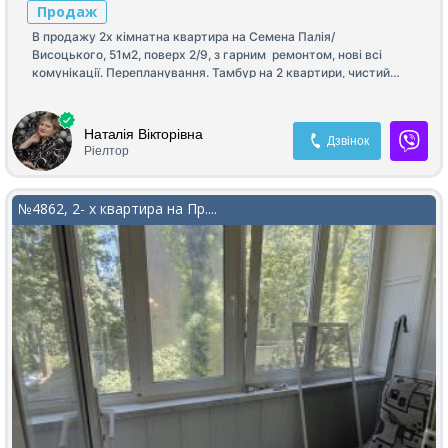
Продаж
В продажу 2х кімнатна квартира на Семена Палія/
Висоцького, 51м2, поверх 2/9, з гарним ремонтом, нові всі
комунікації. Перепланування. Тамбур на 2 квартири, чистий
з ремонтом. Будинок ОСМД , ремонт. Шикарна локація, великій
двір, дитячій майданчик, школи, садочки, магазини, все поряд.
Програма✅
Наталія Вікторівна
Дзвінок
Ріелтор
№4862, 2- х квартира на Пр....