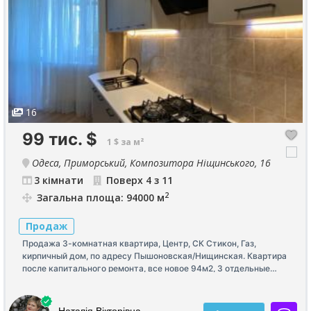
16
99 тис.
$
1 $ за м²
Одеса, Приморський, Композитора Ніщинського, 16
3 кімнати
Поверх 4 з 11
2
Загальна площа: 94000 м
Продаж
Продажа 3-комнатная квартира, Центр, СК Стикон, Газ,
кирпичный дом, по адресу Пышоновская/Нищинская. Квартира
после капитального ремонта, все новое 94м2, 3 отдельные
комнаты, 16м2 кухня-студия с выходом на лоджию, 2 санузла,
гардеробная. 4 этаж 10 этажно домк. Дом автономный, на
крыше солнечные панели, при выключении света работает
Наталія Вікторівна