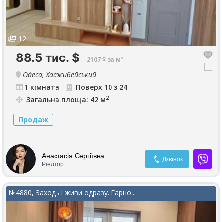
12
88.5 тис.
$
2107 $ за м²
Одеса, Хаджибейський
1 кімната
Поверх 10 з 24
2
Загальна площа: 42 м
Продаж
Анастасія Сергіївна
Дзвінок
Ріелтор
№4880, Заходь і живи одразу. Гарно...