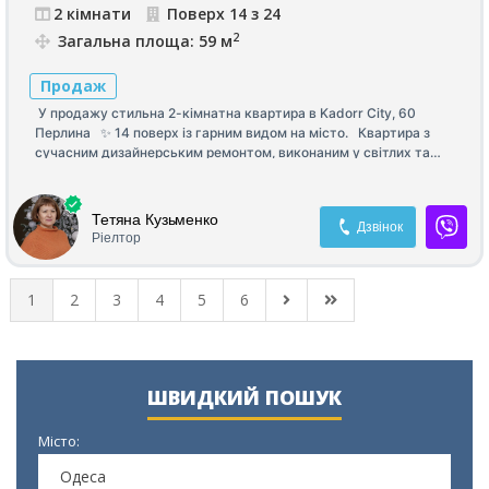
2 кімнати
Поверх 14 з 24
2
Загальна площа: 59 м
Продаж
У продажу стильна 2-кімнатна квартира в Kadorr City, 60
Перлина ✨ 14 поверх із гарним видом на місто. Квартира з
сучасним дизайнерським ремонтом, виконаним у світлих та
актуальних тонах. Зручне та продумане планування для
комфортного життя: ✔️ Простора спальня ✔️ Дитяча кімната ✔️
Кухня-вітальня ✔️ Дві місткі гардеробні ✔️ Балкон з ремонтом,
Тетяна Кузьменко
Дзвінок
який можна використовувати як зону відпочинку або робочий
Ріелтор
простір У квартирі використані якісні матеріали, встановлені
сучасні меблі та техніка. Все готове для комфортного
проживання без додаткових вкладень.
1
2
3
4
5
6
ШВИДКИЙ ПОШУК
Місто:
Одеса