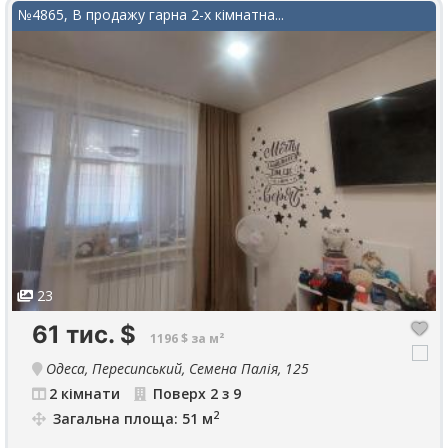
№4865, В продажу гарна 2-х кімнатна...
23
61 тис.
$
1196 $ за м²
Одеса, Пересипський, Семена Палія, 125
2 кімнати
Поверх 2 з 9
2
Загальна площа: 51 м