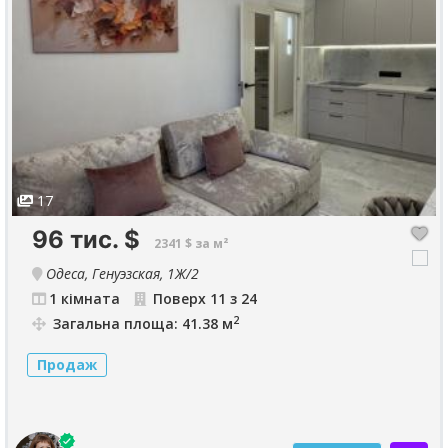
17
96 тис.
$
2341 $ за м²
Одеса, Генуэзская, 1Ж/2
1 кімната
Поверх 11 з 24
2
Загальна площа: 41.38 м
Продаж