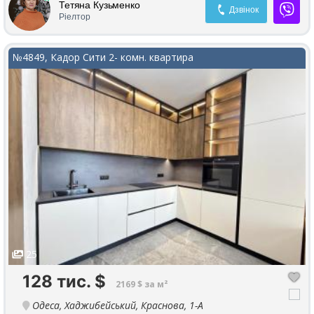
Тетяна Кузьменко
Дзвінок
Ріелтор
№4849, Кадор Сити 2- комн. квартира
25
128 тис.
$
2169 $ за м²
Одеса, Хаджибейський, Краснова, 1-А