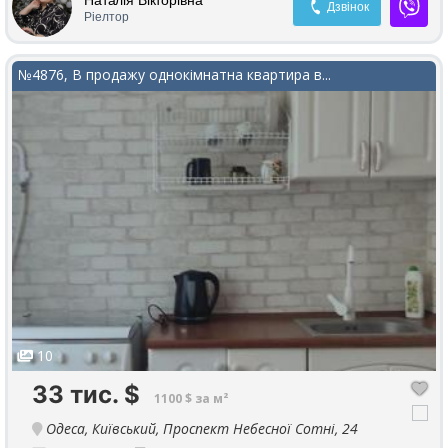
Дзвінок
лифт, подача воды, крышная котельная. Охраняемая
Ріелтор
территория, видеонаблюдение, детская площадка.
№4876, В продажу однокімнатна квартира в...
10
33 тис.
$
1100 $ за м²
Одеса, Київський, Проспект Небесної Сотні, 24