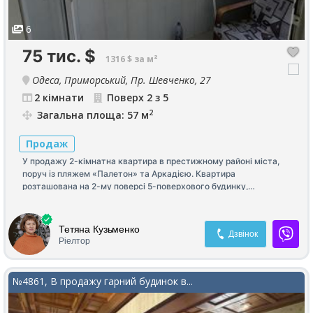
6
75 тис.
$
1316 $ за м²
Одеса, Приморський, Пр. Шевченко, 27
2 кімнати
Поверх 2 з 5
2
Загальна площа: 57 м
Продаж
У продажу 2-кімнатна квартира в престижному районі міста,
поруч із пляжем «Палетон» та Аркадією. Квартира
розташована на 2-му поверсі 5-поверхового будинку,
двостороння, загальна площа — 57 м². У квартирі виконано
сучасний капітальний ремонт. Залишаються меблі та техніка.
Можливий продаж за державними програмами.
Тетяна Кузьменко
Дзвінок
Ріелтор
№4861, В продажу гарний будинок в...