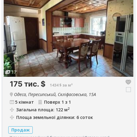
17
175 тис.
$
1434 $ за м²
Одеса, Пересипський, Скліфасовська, 15А
5 кімнат
Поверх 1 з 1
2
Загальна площа: 122 м
Площа земельної ділянки: 6 соток
Продаж