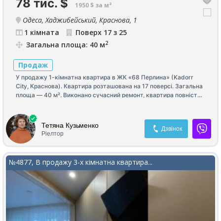
78 тис.
$
1950 $ за м²
Одеса, Хаджибейський, Краснова, 1
1 кімната
Поверх 17 з 25
2
Загальна площа: 40 м
Продаж
У продажу 1-кімнатна квартира в ЖК «68 Перлина» (Kadorr
City, Краснова). Квартира розташована на 17 поверсі. Загальна
площа — 40 м². Виконано сучасний ремонт, квартира повністю
укомплектована меблями та технікою — можна одразу
заїжджати та жити без додаткових витрат. Чудовий варіант як
для власного проживання, так і для інвестиції під оренду.
Тетяна Кузьменко
Дзвінок
Телефонуйте, щоб дізнатися більше та домовитися про
Ріелтор
перегляд!
№4877, В продажу 3-х кімнатна квартира...