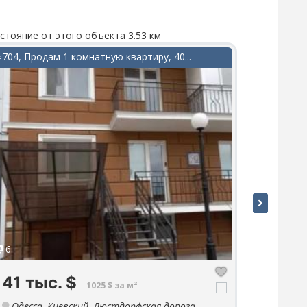
стояние от этого объекта 3.53 км
Расстояние 
704, Продам 1 комнатную квартиру, 40...
№518, Прод
6
6
41 тыс.
$
280 
1025 $ за м²
Одесса, Киевский, Люстдорфская дорога,
Одесса