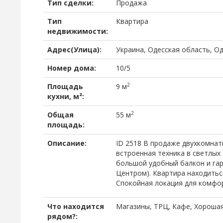
Тип сделки:
Продажа
Тип
Квартира
недвижимости:
Адрес(Улица):
Украина, Одесская область, О
Номер дома:
10/5
2
Площадь
9 м
кухни, м²:
2
Общая
55 м
площадь:
Описание:
ID 2518 В продаже двухкомнат
встроенная техника в светлых 
большой удобный балкон и га
Центром). Квартира находитьс
Спокойная локация для комфо
Что находится
Магазины, ТРЦ, Кафе, Хорошая
рядом?: