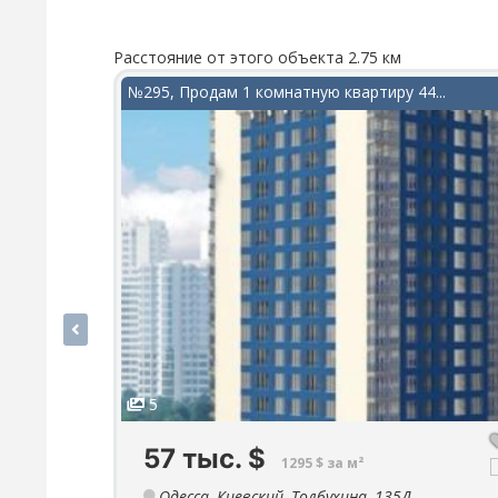
Расстояние от этого объекта 2.75 км
№295, Продам 1 комнатную квартиру 44...
5
57 тыс.
$
1295 $ за м²
Одесса, Киевский, Толбухина, 135Д