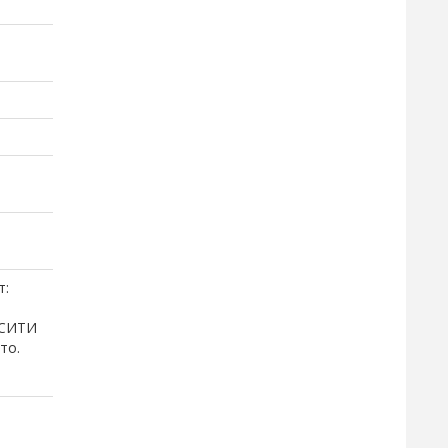
т:
 СИТИ
то.