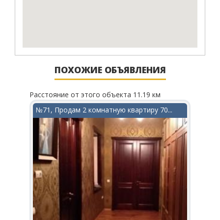
ПОХОЖИЕ ОБЪЯВЛЕНИЯ
Расстояние от этого объекта 11.19 км
Рассто
в...
№71, Продам 2 комнатную квартиру 70...
№156