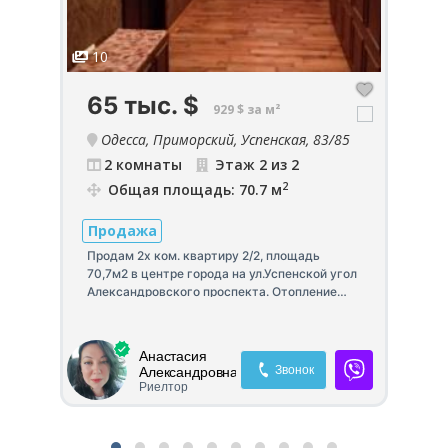
10
1
65 тыс.
$
2
929 $ за м²
са,
Одесса, Приморский, Успенская, 83/85
2 комнаты
Этаж 2 из 2
2
Общая площадь: 70.7 м
Продажа
П
Продам 2х ком. квартиру 2/2, площадь
Пр
70,7м2 в центре города на ул.Успенской угол
ав
Александровского проспекта. Отопление
за
,
двухконтурный газовый котел. На парадной
ко
мраморная лестница и кладовка. Двор и
ка
парадная на кодовом замке. Квартира
бр
а
Анастасия
дворовая, тихая и уютная!
с 
Звонок
Александровна
дл
Риелтор