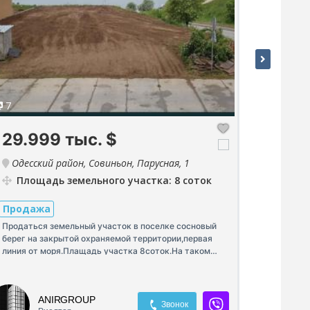
7
4
29.999 тыс.
$
373.
Одесский район, Совиньон, Парусная, 1
Одесск
Овидиопо
Площадь земельного участка: 8 соток
рада,мас
Площ
Продажа
Продаться земельный участок в поселке сосновый
Продаж
берег на закрытой охраняемой территории,первая
линия от моря.Плащадь участка 8соток.На таком
Отличное 
прекрасном расположении донного участка вы
города,д
можете построить дом своей мечты,который будет
море,раз
находиться в 50 метрах от лазурного берега
ANIRGROUP
черного моря. 29.999 за 1 сотку
Звонок