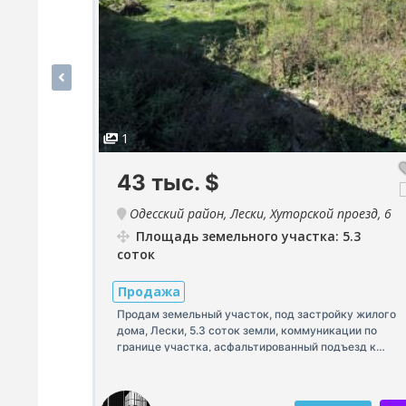
1
43 тыс.
$
Одесский район, Лески, Хуторской проезд, 6
Площадь земельного участка: 5.3
соток
Продажа
Продам земельный участок, под застройку жилого
дома, Лески, 5.3 соток земли, коммуникации по
границе участка, асфальтированный подъезд к
участку. Цена 43000 $ показ в любое удобное для
Вас, время.