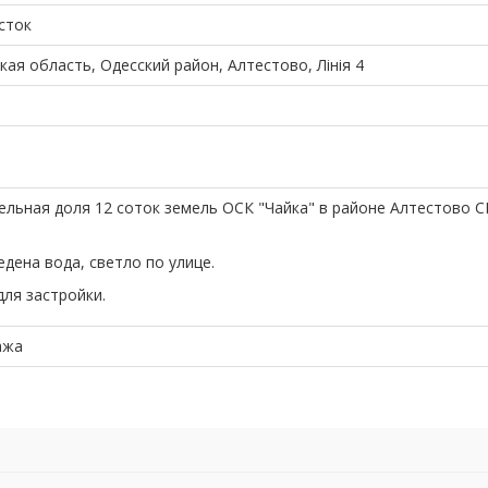
сток
кая область, Одесский район, Алтестово, Лінія 4
ельная доля 12 соток земель ОСК "Чайка" в районе Алтестово С
едена вода, светло по улице.
для застройки.
ажа