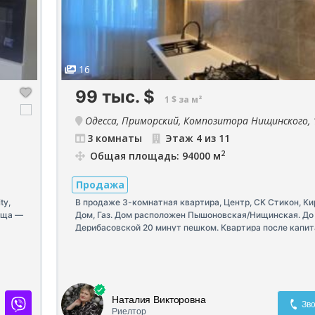
16
99 тыс.
$
1 $ за м²
Одесса, Приморский, Композитора Нищинского, 
3 комнаты
Этаж 4 из 11
2
Общая площадь: 94000 м
Продажа
ty,
В продаже 3-комнатная квартира, Центр, СК Стикон, К
лоща —
Дом, Газ. Дом расположен Пышоновская/Нищинская. До
Дерибасовской 20 минут пешком. Квартира после капи
джати
ремонта, все новое 94м2, 3 отдельные комнаты, 16м2 к
ного
столовая с выходом на лоджию, 2 санузла, гардеробная.
б
этажного дома. Дом автономный, на крыше солнечные п
отключении электроэнергии, работает лифт, подача вод
крышная котельная. Большой закрытый двор с детской
Наталия Викторовна
площадкой. На этаже есть кладовка 3 м2 (за доп. плат
Зво
Риелтор