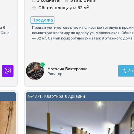
3 комнаты
Этаж 2 из 9
2
Общая площадь: 62 м
Продажа
а 6
Продам уютную, светлую и полностью готовую к прожи
 Окна
комнатную квартиру по адресу ул. Марсельская. Обща
— 62 м². Самый комфортный 2-й этаж 9 этажного дома.
после капитального ремонта, вложений не требует. Оч
светлая, теплая и уютная, с приятным видом и окнами в
раздельные спальни и просторная гостиная. Есть отдел
кладовая для хранения вещей. Во всей квартире уложен
профессионально отциклеван натуральный паркет. Вст
Наталия Викторовна
кухня с бытовой техникой. При продаже остается вся м
Зво
Риелтор
встроенная кухня, техника и предметы интерьера — м
заехать и жить без дополнительных затрат.
№4871, Квартира в Аркадии