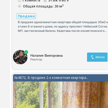
1 комната
Этаж 6 из 9
2
Общая площадь: 30 м
Продажа
В продаже однокомнатная квартира общей площадью 30м2 н
этаже 9 этажного дома, по адресу проспект Небесной Сотни.
МП, застеклкнный балкон. Квартира после косметического
ремонта. Отличная локация.
Наталия Викторовна
Звонок
Риелтор
№4872, В продаже 2-х комнатная квартира...