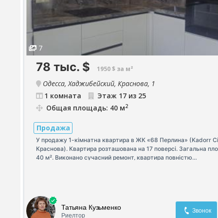
7
78 тыс.
$
1950 $ за м²
Одесса, Хаджибейский, Краснова, 1
1 комната
Этаж 17 из 25
2
Общая площадь: 40 м
Продажа
У продажу 1-кімнатна квартира в ЖК «68 Перлина» (Kadorr Ci
Краснова). Квартира розташована на 17 поверсі. Загальна п
40 м². Виконано сучасний ремонт, квартира повністю
укомплектована меблями та технікою — можна одразу заїж
та жити без додаткових витрат. Чудовий варіант як для влас
проживання, так і для інвестиції під оренду. Телефонуйте, що
дізнатися більше та домовитися про перегляд!
Татьяна Кузьменко
Звонок
Риелтор