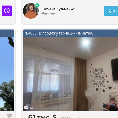
інвестиції. Телефонуйте, щоб дізнатися більше та домо
кола,
перегляд!
Татьяна Кузьменко
Зво
Риелтор
№4865, В продажу гарна 2-х кімнатна...
23
61 тыс.
$