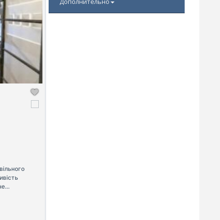
Дополнительно
вільного
ивість
не
 ✔
.
 вигідної