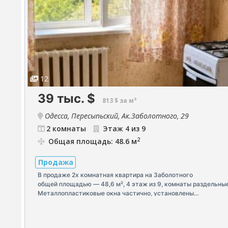
12
39 тыс.
$
813 $ за м²
Одесса, Пересыпьский, Ак.Заболотного, 29
2 комнаты
Этаж 4 из 9
2
Общая площадь: 48.6 м
Продажа
В продаже 2х комнатная квартира на Заболотного
общей площадью — 48,6 м², 4 этаж из 9, комнаты раздельные
Металлопластиковые окна частично, установлены
счётчик, Заменены трубы, Бойлер, Стиральная машина остаё
новым владельцам Квартира полностью освобождена от меб
вещей, чистая и готова к ремонту. Чистый подъезд, рабочий 