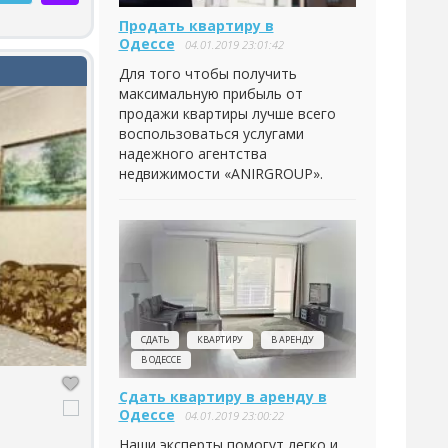
Продать квартиру в
Одессе
04.01.2019 23:01:42
Для того чтобы получить
максимальную прибыль от
продажи квартиры лучше всего
воспользоваться услугами
надежного агентства
недвижимости «ANIRGROUP».
СДАТЬ
КВАРТИРУ
В АРЕНДУ
В ОДЕССЕ
Сдать квартиру в аренду в
Одессе
04.01.2019 23:00:22
Наши эксперты помогут легко и