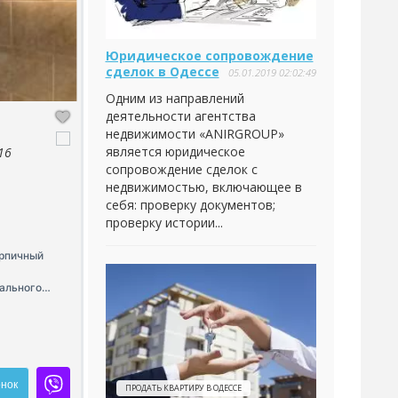
Юридическое сопровождение
сделок в Одессе
05.01.2019 02:02:49
Одним из направлений
деятельности агентства
недвижимости «ANIRGROUP»
является юридическое
16
сопровождение сделок с
недвижимостью, включающее в
себя: проверку документов;
проверку истории...
ирпичный
тального
ухня-
 4 этаж, 10
анели, при
ы,
у).
нок
ПРОДАТЬ КВАРТИРУ В ОДЕССЕ