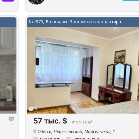
№4875, В продаже 3-х комнатная квартира...
9
57 тыс.
$
919 $ за м²
Одесса, Пересыпьский, Марсельская, 1