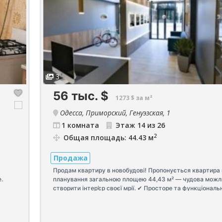
3
56 тыс.
$
1273 $ за м²
Одесса, Приморский, Генуэзская, 1
1 комната
Этаж 14 из 26
2
Общая площадь: 44.43 м
Продажа
Продам квартиру в новобудові! Пропонується квартира 
.
планування загальною площею 44,43 м² — чудова можл
створити інтер’єр своєї мрії. ✔ Просторе та функціональ
тся
планування. ✔ Сучасний житловий комплекс. ✔ 5 секція.
ели и
Введення будинку в експлуатацію — I квартал 2027 року
лифт,
Ідеальний варіант як для власного проживання, так і для