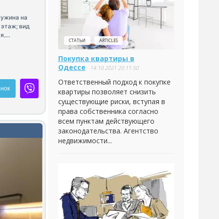
чужина на
этаж; вид
я,
СТАТЬИ
ARTICLES
ещенный
енный
Покупка квартиры в
ная машина;
Одессе
14.10.2021 20:11:50
той
Ответственный подход к покупке
венной
нок
квартиры позволяет снизить
тличный
существующие риски, вступая в
ий.
права собственника согласно
всем пунктам действующего
законодательства. Агентство
недвижимости...