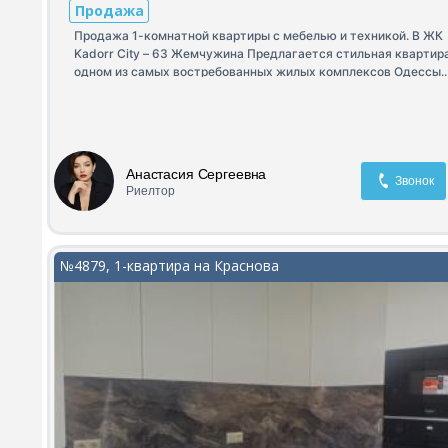
Продажа
Продажа 1-комнатной квартиры с мебелью и техникой. В ЖК
Kadorr City – 63 Жемчужина Предлагается стильная квартира
одном из самых востребованных жилых комплексов Одессы.
Преимущества: комфортный 10 этаж с красивым видом на
ипподром; ГРАМОТНАЯ ПЛАНИРОВКА : просторная кухня-сту
отдельная спальня и вместительная гардеробная; совмеще
санузел с теплым полом; балкон; качественный современны
ремонт; мебель и техника Whirlpool; стирально-сушильная
Анастасия Сергеевна
машина; предусмотрены выводы и автоматика для подключ
Звонок
Риелтор
резервного питания. Закрытая охраняемая территория,
современная инфраструктура комплекса, удобная транспорт
развязка и всё необходимое для комфортной жизни рядом.
Звоните, чтобы узнать подробности и договориться о просмо
№4879, 1-квартира на Краснова