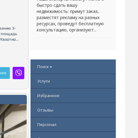
быстро сдать вашу
недвижимость: примут заказ,
разместят рекламу на разных
ресурсах, проведут бесплатную
ванию 3-
консультацию, организуют...
я площадь
 Квартира
ень
о двор. Две
ьная
 и
Поиск
роенная
ебель,
нок
ожно
Услуги
Избранное
Отзывы
Персонал