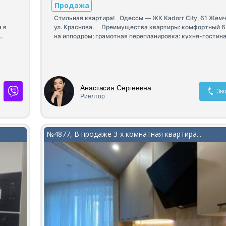
Продажа
Стильная квартира! Одессы — ЖК Kadorr City, 61 Жем
 в
ул. Краснова. Преимущества квартиры: комфортный 6 
на ипподром; грамотная перепланировка: кухня-гостина
отдельная спальня, вместительная гардеробная; совм
дия,
санузел с теплым полом; балкон; качественный соврем
нный
ремонт; мебель и техника Whirlpool; стирально-сушиль
й
предусмотрены выводы и автоматика для подключения
резервного питания. Комплекс бизнес-класса с закры
Анастасия Сергеевна
ения
охраняемой территорией, подземным паркингом, собст
Зво
Риелтор
инфраструктурой и удобной транспортной развязкой. О
ная
вариант как для комфортной жизни, так и для инвестиц
тре!
№4877, В продаже 3-х комнатная квартира...