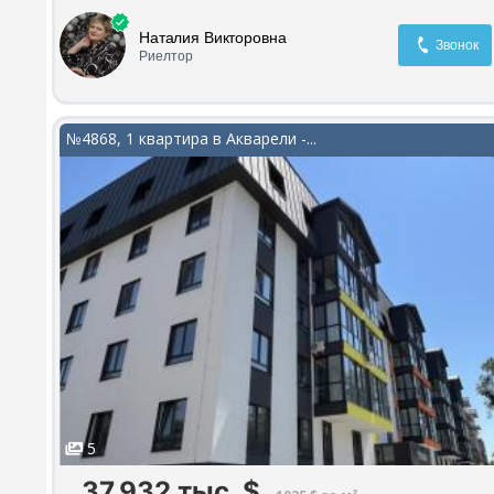
тихий зелёный двор Одно из главных преимуществ —
расположение дома: Крымский бульвар, Рынок "Северный", Ш
Наталия Викторовна
Детский сад
Звонок
Риелтор
№4868, 1 квартира в Акварели -...
5
37.932 тыс.
$