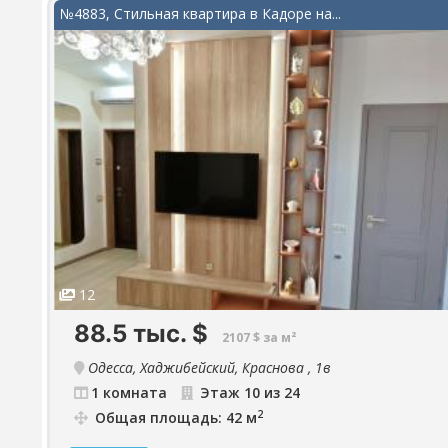
№4883, Стильная квартира в Кадоре на...
12
88.5 тыс.
$
2107 $ за м²
Одесса, Хаджибейский, Краснова , 1в
1 комната
Этаж 10 из 24
2
Общая площадь: 42 м