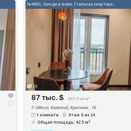
№4880, Заходи и живи. Стильная квартира...
10
87 тыс.
$
2071 $ за м²
Одесса, Киевский, Краснова , 1б
1 комната
Этаж 6 из 24
2
Общая площадь: 42.5 м