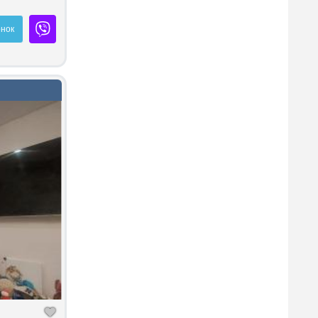
витися про
нок