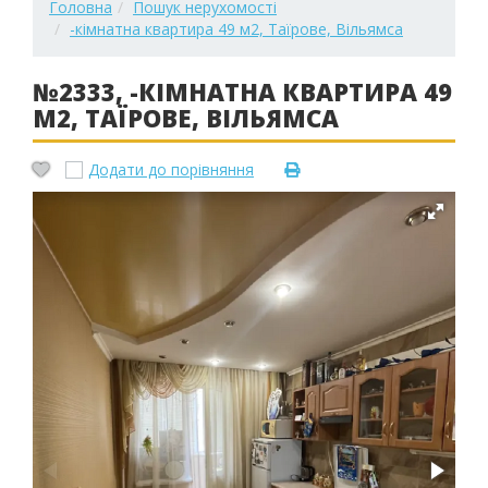
Головна
Пошук нерухомості
-кімнатна квартира 49 м2, Таїрове, Вільямса
№2333, -КІМНАТНА КВАРТИРА 49
М2, ТАЇРОВЕ, ВІЛЬЯМСА
Додати до порівняння