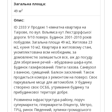
Загальна площа:
2
49 м
Опис:
ID 2333 У Продажі 1-кімнатна квартира на
Таїрове, по вул. Вільямса кут Люстдорфської
дороги. 9/10 поверх. Будинок 2001-2010 років
побудови. Загальна площа 49 м2, Житлова 23
м2, кухня 10 м2. Квартира в житловому стані,
укомплектована всім необхідним, за
домовленістю залишається все, аж до посуду.
Для зберігання речей – вбудована шафа-купе.
Будинок газифікований. Плита газова. Санвузол
з ванною, суміщений. Балкон засклений. Також
продається комора з ремонтом на поверсі. Своє
паркувальне місце для автомобіля. У будинку
створено своє ОСББ, утримання будинку та
прибудинкової території добре.
Розвинена інфраструктура району, поруч
супермаркети, гіпермаркети-Епіцентр, Метро, ​​
ТРЦ, ринок Південний, зупинки громадського