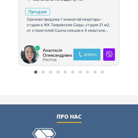
П
Продаж
Пр
ву
Срочная продажа 1 комнатой квартиры -
пл
студии в ЖК Таировские Сады, студия 21 м2,
ВІ
от строителей Сдача секции в 4 квартале
пр
ная
2022 года, всего 20000$
мая
Анастасія
Дзвінок
Олександрівна
Ріелтор
ПРО НАС
ю
не
ия,