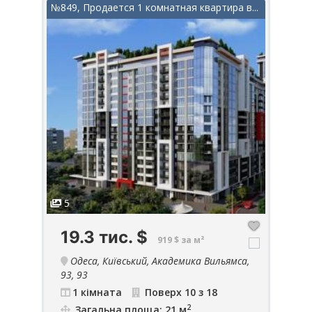
в ЖК...
№849, Продается 1 комнатная квартира в...
№295
5
5
19.3 тис.
$
5
919 $ за м²
Одеса, Київський, Академика Вильямса,
93, 93
1 кімната
Поверх 10 з 18
2
Загальна площа: 21 м