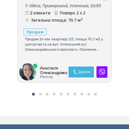
са,
Одеса, Приморський, Успенська, 83/85
2 кімнати
Поверх 2 з 2
2
Загальна площа: 70.7 м
Продаж
П
Продам 2х кім. квартиру 2/2, площа 70,7 м2 у
Пр
центрі міста на вул. Успенський кут
ав
Олександрівського проспекту. Опалення
жи
м2,
двоконтурний газовий котел. На парадній
ко
мармурові сходи та комора. Двір та парадна
ка
на кодовому замку. Квартира дворова, тиха
бр
Анастасія
та затишна!
кв
Дзвінок
Олександрівна
зр
Ріелтор