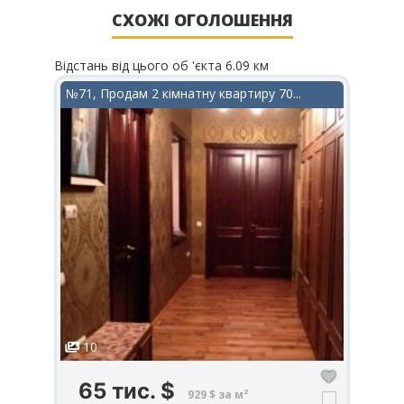
СХОЖІ ОГОЛОШЕННЯ
Відстань від цього об 'єкта 6.09 км
Відста
в...
№71, Продам 2 кімнатну квартиру 70...
№156
10
1
65 тис.
$
2
929 $ за м²