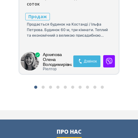
соток
со
Продаж
П
Продається будинок на Костанді / Ільфа
Петрова. Будинок 60 м, три кімнати. Теплий
На
та економічний з великою присадибною
під
територією, багато фруктових дерев. 6
Бу
соток землі
мо
ро
Архипова
їд
Олена
Дзвінок
по
Володимирівна
Ріелтор
та 
ик
кім
а 5
са
по
ко
кв
Пе
пе
два
біз
ва
ПРО НАС
ст