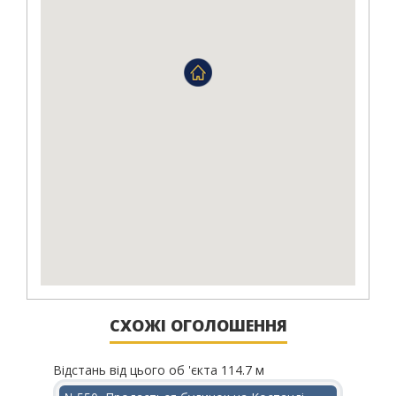
СХОЖІ ОГОЛОШЕННЯ
Відстань від цього об 'єкта 114.7 м
Відста