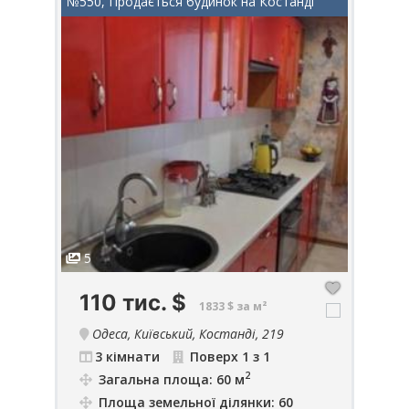
ська дорога
№550, Продається будинок на Костанді
№976
5
2
110 тис.
$
2
1833 $ за м²
ка
Одеса, Київський, Костанді, 219
до
3 кімнати
Поверх 1 з 1
2
Загальна площа: 60 м
Площа земельної ділянки: 60