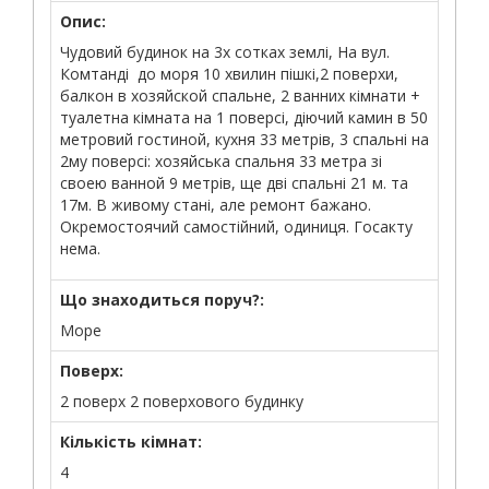
Опис:
Чудовий будинок на 3х сотках землі, На вул.
Комтанді до моря 10 хвилин пішкі,2 поверхи,
балкон в хозяйской спальне, 2 ванних кімнати +
туалетна кімната на 1 поверсі, діючий камин в 50
метровий гостиной, кухня 33 метрів, 3 спальні на
2му поверсі: хозяйська спальня 33 метра зі
своею ванной 9 метрів, ще дві спальні 21 м. та
17м. В живому стані, але ремонт бажано.
Окремостоячий самостійний, одиниця. Госакту
нема.
Що знаходиться поруч?:
Море
Поверх:
2 поверх 2 поверхового будинку
Кількість кімнат:
4