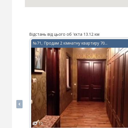
Відстань від цього об 'єкта 13.12 км
№71, Продам 2 кімнатну квартиру 70...
10