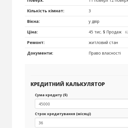
Поверх:
11 поверх 12 повер
Кількість кімнат:
3
Вікна:
у двір
Ціна:
45 тис.
$
Продаж
62
Ремонт:
житловий стан
Документи:
Право власності
КРЕДИТНИЙ КАЛЬКУЛЯТОР
Сума кредиту ($)
Строк кредитування (місяці)