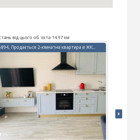
стань від цього об 'єкта 14.97 км
Відстань від
894, Продається 2-кімнатна квартира в ЖК...
№400, Прод
15
7