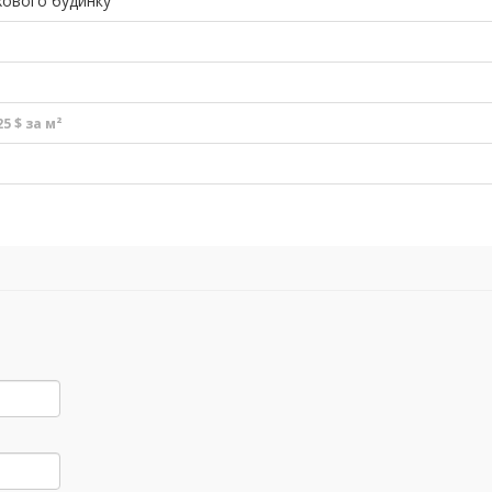
хового будинку
5 $ за м²