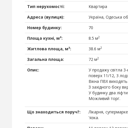
Тип нерухомості:
Квартира
Адреса (вулиця):
Україна, Одеська о
Номер будинку:
70
2
Площа кухні, м²:
8.5 м
2
Житлова площа, м²:
38.6 м
2
Загальна площа:
72 м
Опис:
У продажу світла 3
поверх 11/12, 3 лодж
Вікна ПВХ виходять 
З західного боку ви
У будинку два ліфти
Можливий торг.
Що знаходиться поруч?:
Лікарня, супермарке
'язка.