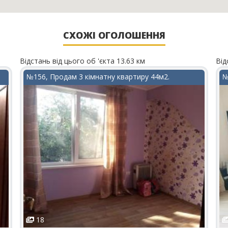
СХОЖІ ОГОЛОШЕННЯ
Відстань від цього об 'єкта 13.63 км
Від
№156, Продам 3 кімнатну квартиру 44м2.
№
18