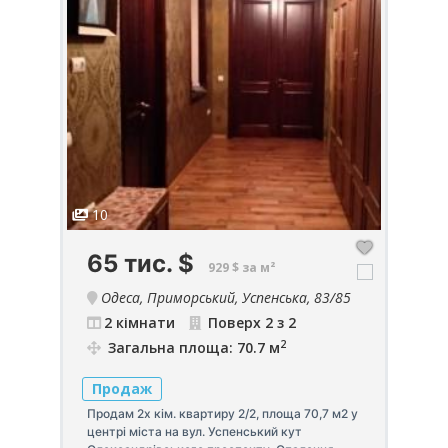
10
1
65 тис.
$
2
929 $ за м²
са,
Одеса, Приморський, Успенська, 83/85
2 кімнати
Поверх 2 з 2
2
Загальна площа: 70.7 м
Продаж
П
Продам 2х кім. квартиру 2/2, площа 70,7 м2 у
Пр
центрі міста на вул. Успенський кут
ав