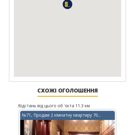
СХОЖІ ОГОЛОШЕННЯ
Відстань від цього об 'єкта 11.3 км
Відста
в...
№71, Продам 2 кімнатну квартиру 70...
№156