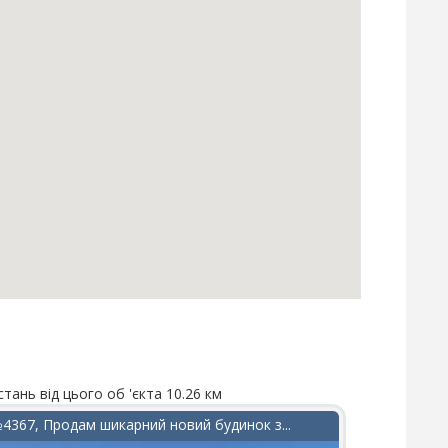
стань від цього об 'єкта 10.26 км
Відстань від
4367, Продам шикарний новий будинок з...
№3473, 3-