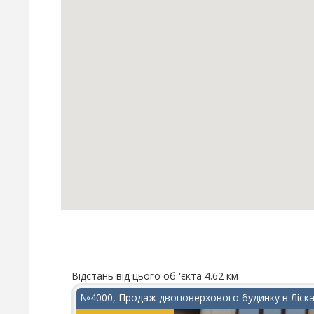
Відстань від цього об 'єкта 4.62 км
№4000, Продаж двоповерхового будинку в Ліск