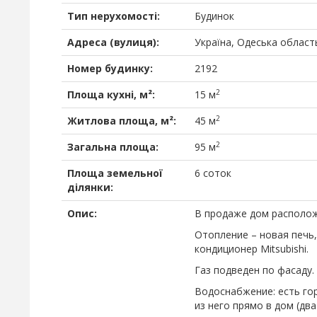
Тип нерухомості:
Будинок
Адреса (вулиця):
Україна, Одеська область
Номер будинку:
2192
2
Площа кухні, м²:
15 м
2
Житлова площа, м²:
45 м
2
Загальна площа:
95 м
Площа земельної
6 соток
ділянки:
Опис:
В продаже дом расположе
Отопление – новая печь
кондиционер Mitsubishi.
Газ подведен по фасаду.
Водоснабжение: есть го
из него прямо в дом (два