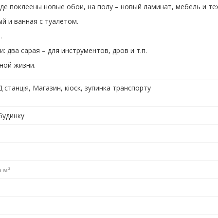
де поклеены новые обои, на полу – новый ламинат, мебель и те
ый и ванная с туалетом.
.
 два сарая – для инструментов, дров и т.п.
ной жизни.
 станція, Магазин, кіоск, зупинка транспорту
будинку
а м²