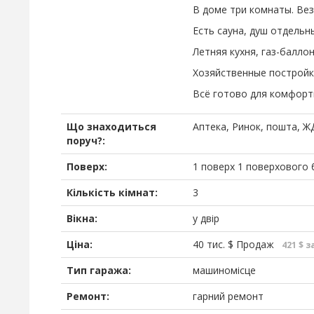
В доме три комнаты. Вез
Есть сауна, душ отдельн
Летняя кухня, газ-баллон
Хозяйственные постройки:
Всё готово для комфорт
Що знаходиться
Аптека, Ринок, пошта, ЖД
поруч?:
Поверх:
1 поверх 1 поверхового 
Кількість кімнат:
3
Вікна:
у двір
Ціна:
40 тис.
$
Продаж
421 $ з
Тип гаража:
машиномісце
Ремонт:
гарний ремонт