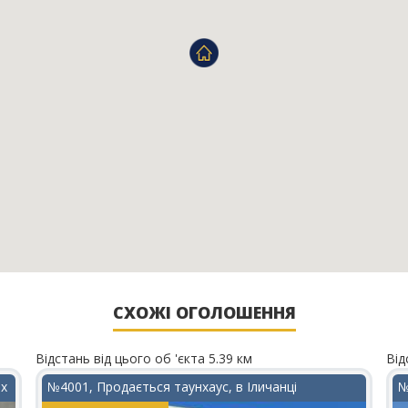
СХОЖІ ОГОЛОШЕННЯ
Відстань від цього об 'єкта 5.39 км
Від
ах
№4001, Продається таунхаус, в Іличанці
№