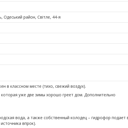
, Одеський район, Світле, 44-я
н в классном месте (тихо, свежий воздух).
, которая уже две зимы хорошо греет дом. Дополнительно
родская вода, а также собственный колодец – гидрофор подает 
 источника впрок).