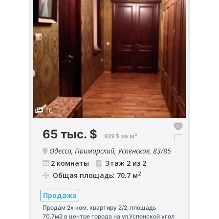
10
6
65 тыс.
$
4
929 $ за м²
са,
Одесса, Приморский, Успенская, 83/85
до
2 комнаты
Этаж 2 из 2
2
Общая площадь: 70.7 м
Продажа
П
Продам 2х ком. квартиру 2/2, площадь
70,7м2 в центре города на ул.Успенской угол
Пр