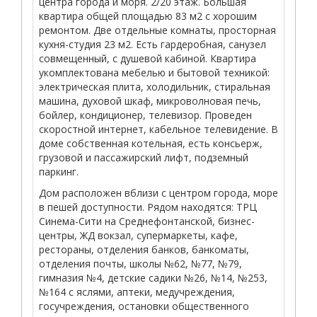
центра города и моря. 2/20 этаж. Большая
квартира общей площадью 83 м2 с хорошим
ремонтом. Две отдельные комнаты, просторная
кухня-студия 23 м2. Есть гардеробная, санузел
совмещенный, с душевой кабиной. Квартира
укомплектована мебелью и бытовой техникой:
электрическая плита, холодильник, стиральная
машина, духовой шкаф, микроволновая печь,
бойлер, кондиционер, телевизор. Проведен
скоростной интернет, кабельное телевидение. В
доме собственная котельная, есть консьерж,
грузовой и пассажирский лифт, подземный
паркинг.
Дом расположен вблизи с центром города, море
в пешей доступности. Рядом находятся: ТРЦ
Синема-Сити на Среднефонтанской, бизнес-
центры, ЖД вокзал, супермаркеты, кафе,
рестораны, отделения банков, банкоматы,
отделения почты, школы №62, №77, №79,
гимназия №4, детские садики №26, №14, №253,
№164 с яслями, аптеки, медучреждения,
госучреждения, остановки общественного