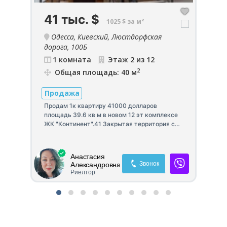
41 тыс.
$
6
1025 $ за м²
Одесса, Киевский, Люстдорфская
дорога, 100Б
1 комната
Этаж 2 из 12
2
Общая площадь: 40 м
П
Продажа
Ср
па
ксе
Продам 1к квартиру 41000 долларов
с 
площадь 39.6 кв м в новом 12 эт комплексе
Св
 2
ЖК "Континент".41 Закрытая территория со
кв
своей инфраструктурой. Отличная квартира
Со
правильной планировки. Хорошая
те
ка
транспортная развязка. Квартира со всеми
Анастасия
пр
установленными счетчиками. Установлены
Звонок
Александровна
пл
бронированная дверь, металлопластиковые
Риелтор
уд
окна с трехкамерным профилем и
то
энергосберегающим покрытием. Стены
те
утеплены минеральной ватой.
ву
са