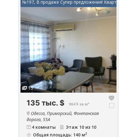
в...
№197, В продаже Супер предложения! Квартира...
№990
15
1
135 тыс.
$
5
964 $ за м²
Одесса, Приморский, Фонтанская
дорога, 55А
23
4 комнаты
Этаж 10 из 10
2
Общая площадь: 140 м