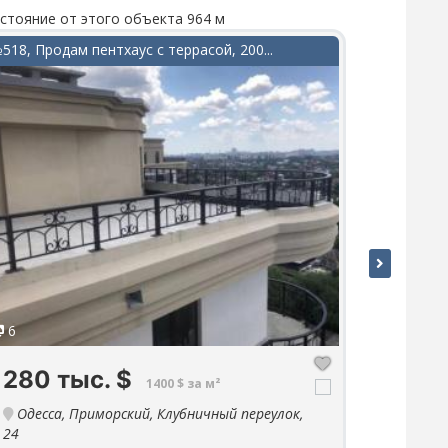
стояние от этого объекта 964 м
Расстояние 
518, Продам пентхаус с террасой, 200...
№295, Прод
6
5
280 тыс.
$
57 т
1400 $ за м²
Одесса, Приморский, Клубничный переулок,
Одесса
24
1 ком