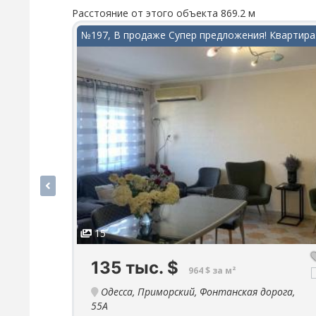
Расстояние от этого объекта 869.2 м
№197, В продаже Супер предложения! Квартира.
15
135 тыс.
$
964 $ за м²
Одесса, Приморский, Фонтанская дорога,
55А