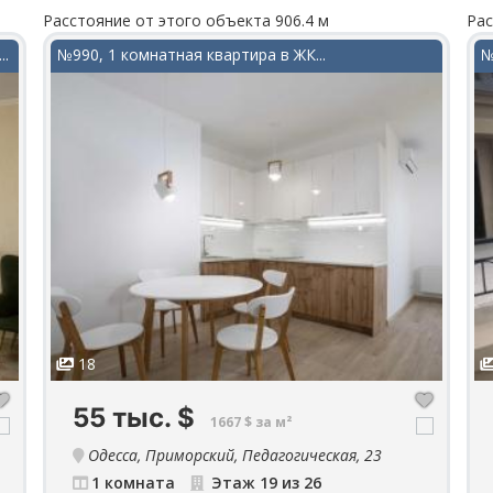
Расстояние от этого объекта 906.4 м
Рас
..
№990, 1 комнатная квартира в ЖК...
№
18
55 тыс.
$
1667 $ за м²
Одесса, Приморский, Педагогическая, 23
1 комната
Этаж 19 из 26