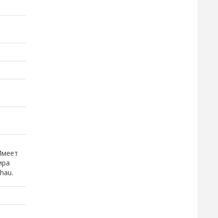
 Имеет
ира
hau.