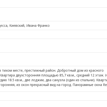
десса, Киевский, Ивана Франко
в тихом месте, престижный район. Добротный дом из красного
Квартира двухсторонняя площадью 85,7 кв.м., средний 12 этаж.
ию 18.5 кв.м., две лоджии, два санузла (один из спальни). Кварт
торонняя, из окон прекрасный вид на город. Панорамные окна Re