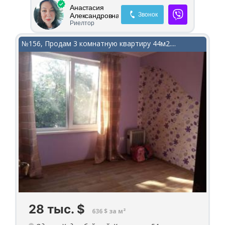
парадная на кодовом замке. Квартира
па
Анастасия
дворовая, тихая и уютная!
дв
Звонок
Александровна
Риелтор
№156, Продам 3 комнатную квартиру 44м2....
28 тыс.
$
636 $ за м²