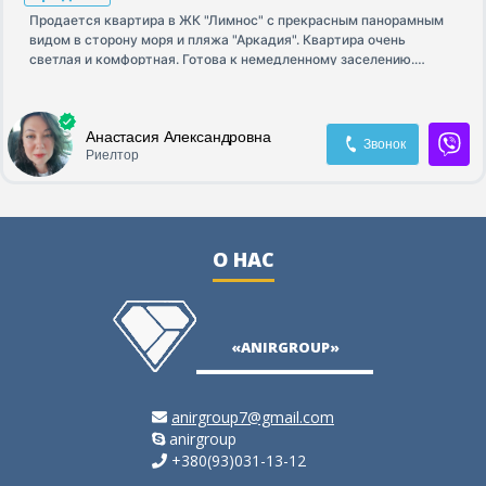
Продается квартира в ЖК "Лимнос" с прекрасным панорамным
видом в сторону моря и пляжа "Аркадия". Квартира очень
светлая и комфортная. Готова к немедленному заселению.
Площадь квартиры - 33м2, 19 этаж 26 этажного комплекса,
сданного в 2019 году. В квартире никто не проживал. Ремонт
качественный, с использованием современных строительных
Анастасия Александровна
методов. Квартира продается вместе с мебелью и техникой,
Звонок
Риелтор
которая есть на фото
О НАС
«ANIRGROUP»
anirgroup7@gmail.com
anirgroup
+380(93)031-13-12