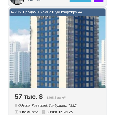
Малоквартирный монолитно-кирпичный дом
повышенной сейсмостойкости. Две квартиры на
этаже, дом газифицирован. В квартире двухконтурный
№295, Продам 1 комнатную квартиру 44...
котел. Экологически чистый микрорайон с развитой
инфраструктурой, в десяти минутах ходьбы
расположен лучший пляж Аркадия. Три раздельные
спальни, кухня-гостиная, два санузла,
гардеробная. Во всей квартире установлены тёплые
полы. Идеально чистая парадная, мраморная
лестница. Видеонаблюдение, охрана. Есть свой
резервный бак для воды. Звоните!
57 тыс.
$
1295 $ за м²
Одесса, Киевский, Толбухина, 135Д
1 комната
Этаж 16 из 25