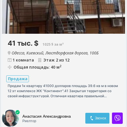
41 тыс.
$
1025 $ за м²
Одесса, Киевский, Люстдорфская дорога, 100Б
1 комната
Этаж 2 из 12
2
Общая площадь: 40 м
Продажа
Продам 1к квартиру 41000 долларов площадь 39.6 кв м в новом
12 эт комплексе ЖК "Континент".41 Закрытая территория со
своей инфраструктурой. Отличная квартира правильной
планировки. Хорошая транспортная развязка. Квартира со всеми
установленными счетчиками. Установлены бронированная
дверь, металлопластиковые окна с трехкамерным профилем и
Анастасия Александровна
энергосберегающим покрытием. Стены утеплены минеральной
Звонок
Риелтор
ватой.