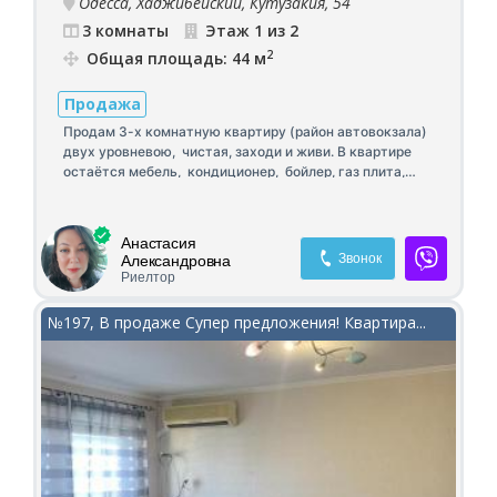
Одесса, Хаджибейский, Кутузакия, 54
3 комнаты
Этаж 1 из 2
2
Общая площадь: 44 м
Продажа
Продам 3-х комнатную квартиру (район автовокзала)
двух уровневою, чистая, заходи и живи. В квартире
остаётся мебель, кондиционер, бойлер, газ плита,
интернет и кабельное Металлопластиковые окна,
бронированная дверь, своя кладовая рядом с
квартирой, мангал. Показ в любое удобное для вас
Анастасия
время.
Звонок
Александровна
Риелтор
№197, В продаже Супер предложения! Квартира...