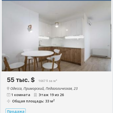
кухонная утварь. Качественные шторы. Квартира полностью
готова к проживанию! Окна в тихий двор, не солнечная сторона.
Охраняемая территория, камеры во двор, 2 парко места!
55 тыс.
$
1667 $ за м²
Одесса, Приморский, Педагогическая, 23
1 комната
Этаж 19 из 26
2
Общая площадь: 33 м
Продажа