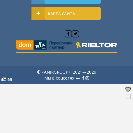
КАРТА САЙТА
© «ANIRGROUP», 2021—2026
Мы в соцсетях —
6
6
5
15
18