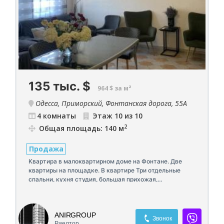
135 тыс.
$
964 $ за м²
Одесса, Приморский, Фонтанская дорога, 55А
4 комнаты
Этаж 10 из 10
2
Общая площадь: 140 м
Продажа
Квартира в малоквартирном доме на Фонтане. Две
квартиры на площадке. В квартире Три отдельные
спальни, кухня студия, большая прихожая,
гардеробная, два сан узла, Три лоджии, чем еще
можно увеличить площадь комнат. Рациональная
планировки. Придомовая территория с парковкой.
ANIRGROUP
Очень редкое предложения на рынке недвижимости.
Звонок
Риелтор