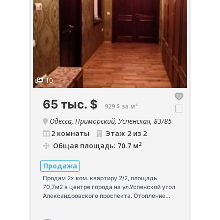
10
1
65 тыс.
$
6
929 $ за м²
85
Одесса, Приморский, Успенская, 83/85
2 комнаты
Этаж 2 из 2
2
Общая площадь: 70.7 м
Продажа
П
Продам 2х ком. квартиру 2/2, площадь
Пр
гол
70,7м2 в центре города на ул.Успенской угол
70
Александровского проспекта. Отопление
Ал
ой
двухконтурный газовый котел. На парадной
дв
мраморная лестница и кладовка. Двор и
мр