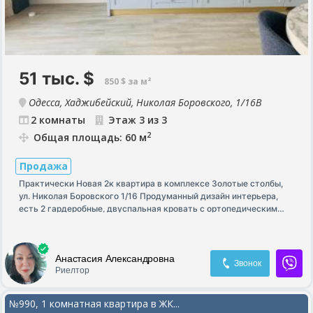
51 тыс.
$
850 $ за м²
Одесса, Хаджибейский, Николая Боровского, 1/16В
2 комнаты
Этаж 3 из 3
2
Общая площадь: 60 м
Продажа
Практически Новая 2к квартира в комплексе Золотые столбы,
ул. Николая Боровского 1/16 Продуманный дизайн интерьера,
есть 2 гардеробные, двуспальная кровать с ортопедическим
матрасом, 2 санузла! Ванная , душевая, вся необходимая
техника - стиральная машина, духовка, электроплита, вытяжка,
2 бойлера, электрочайник, 2 кондиционера на отапливание.
Анастасия Александровна
Смеситель на кухни с фильтром и с газированной водой
Звонок
Риелтор
Grohe.Теплые полы во всех комнатах! Использованы только
дорогие, качественные материалы. Унитаз Villeroy&Boch,
инсталляция и сантехника Grohe, плитка в комнатах и в
№990, 1 комнатная квартира в ЖК...
санузлах испанская. В наличии так же вся посуда, необходимая