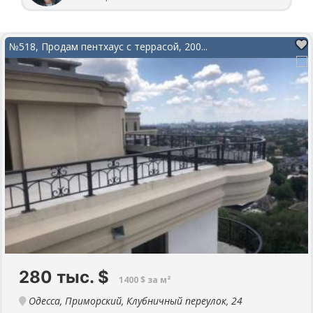
развлекательные комплексы, теннисные корты,
аквапарк, престижные вузы, частные школы-гимназии
18
15
5
7
и детский сад.
№518, Продам пентхаус с террасой, 200...
280 тыс.
$
1400 $ за м²
Одесса, Приморский, Клубничный переулок, 24