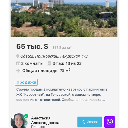
65 тыс.
$
867 $ за м²
Одесса, Приморский, Генуэзская, 1/3
2 комнаты
Этаж 13 из 23
2
Общая площадь: 75 м
Продажа
Срочно продам 2 комнатную квартиру с паркингом в
ЖК "Курортный", на Генуэзской, с видом на море,
состояние от строителей, Свободная планировка,
общая площадь 74,7 кв.м, 13 этаж 23-х этажного
дома. Собственная инфраструктура: на территории
микрорайона спа-центр, продуктовый магазин, кафе. 5
Анастасия
минут до пляжа Аркадия, 15 минут до центра на авто,
Звонок
Александровна
удобная транспортная развязка, парк, торгово-
Риелтор