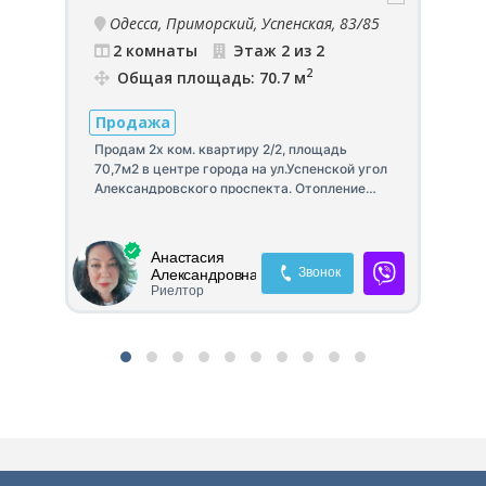
са,
Одесса, Приморский, Успенская, 83/85
2 комнаты
Этаж 2 из 2
2
Общая площадь: 70.7 м
Продажа
П
Продам 2х ком. квартиру 2/2, площадь
Пр
70,7м2 в центре города на ул.Успенской угол
ав
Александровского проспекта. Отопление
за
,
двухконтурный газовый котел. На парадной
ко
мраморная лестница и кладовка. Двор и
ка
парадная на кодовом замке. Квартира
бр
а
Анастасия
дворовая, тихая и уютная!
с 
Звонок
Александровна
дл
Риелтор