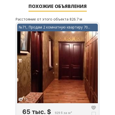
ПОХОЖИЕ ОБЪЯВЛЕНИЯ
Расстояние от этого объекта 826.7 м
Рассто
в...
№71, Продам 2 комнатную квартиру 70...
№156
10
1
65 тыс.
$
2
929 $ за м²