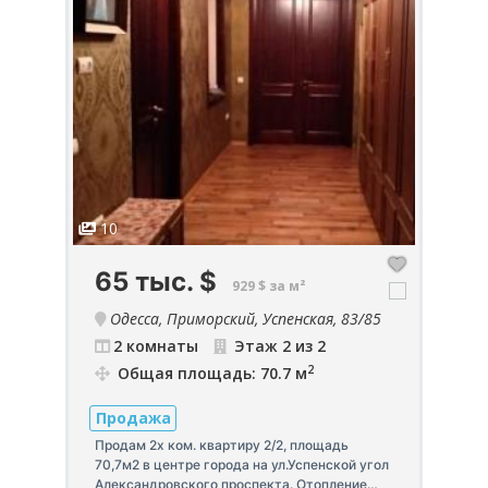
10
1
65 тыс.
$
2
929 $ за м²
са,
Одесса, Приморский, Успенская, 83/85
2 комнаты
Этаж 2 из 2
2
Общая площадь: 70.7 м
Продажа
П
Продам 2х ком. квартиру 2/2, площадь
Пр
70,7м2 в центре города на ул.Успенской угол
ав
Александровского проспекта. Отопление
за
,