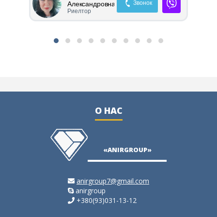
дворовая, тихая и уютная!
с 
Звонок
Александровна
дл
Риелтор
О НАС
«ANIRGROUP»
anirgroup7@gmail.com
anirgroup
+380(93)031-13-12