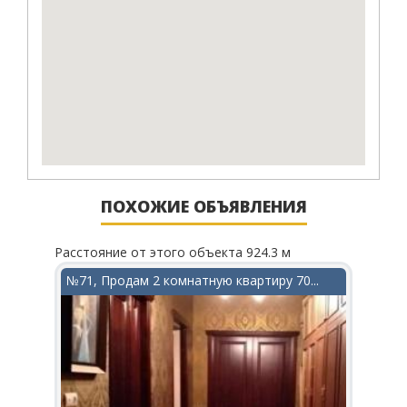
ПОХОЖИЕ ОБЪЯВЛЕНИЯ
Расстояние от этого объекта 924.3 м
Рассто
в...
№71, Продам 2 комнатную квартиру 70...
№156