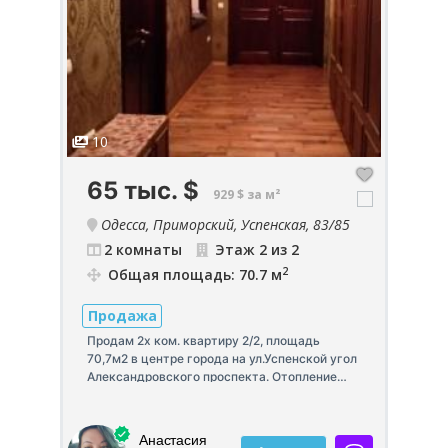
10
1
65 тыс.
$
2
929 $ за м²
са,
Одесса, Приморский, Успенская, 83/85
2 комнаты
Этаж 2 из 2
2
Общая площадь: 70.7 м
Продажа
П
Продам 2х ком. квартиру 2/2, площадь
Пр
70,7м2 в центре города на ул.Успенской угол
ав
Александровского проспекта. Отопление
за
,
двухконтурный газовый котел. На парадной
ко
мраморная лестница и кладовка. Двор и
ка
парадная на кодовом замке. Квартира
бр
а
Анастасия