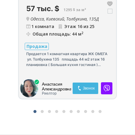
57 тыс.
$
2
1295 $ за м²
Одесса, Киевский, Толбухина, 135Д
пе
1 комната
Этаж 16 из 25
2
Общая площадь: 44 м
Продажа
П
Продается 1 комнатная квартира ЖК ОМЕГА
ул. Толбухина 135 площадь 44 м2 этаж 16
ксе
Пр
планировка ( Большая кухня гостиная )
ГЕ
состочние ОТ СТРОИТЕЛЕЙ Переуступка за
 2
ра
счёт продавца.
кв
кв
Анастасия
ка
за
Звонок
Александровна
ва
Риелтор