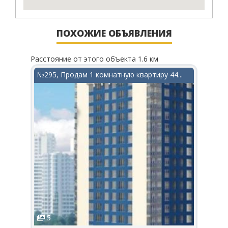
ПОХОЖИЕ ОБЪЯВЛЕНИЯ
Расстояние от этого объекта 1.6 км
Рассто
в...
№295, Продам 1 комнатную квартиру 44...
№518
5
6