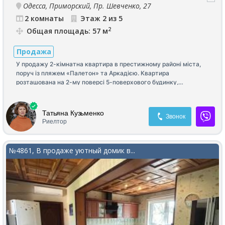
Одесса, Приморский, Пр. Шевченко, 27
2 комнаты
Этаж 2 из 5
2
Общая площадь: 57 м
Продажа
У продажу 2-кімнатна квартира в престижному районі міста,
поруч із пляжем «Палетон» та Аркадією. Квартира
розташована на 2-му поверсі 5-поверхового будинку,
двостороння, загальна площа — 57 м². У квартирі виконано
сучасний капітальний ремонт. Залишаються меблі та техніка.
Можливий продаж за державними програмами.
Татьяна Кузьменко
Звонок
Риелтор
№4861, В продаже уютный домик в...