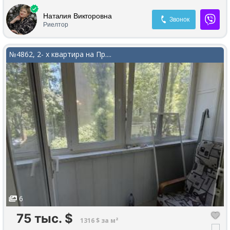
ремонт. Шикарная локация, большой двор, детская алощадка,
школы, садики, магазины, все рядом. Программа✅
Наталия Викторовна
Звонок
Риелтор
№4862, 2- х квартира на Пр....
6
75 тыс.
$
1316 $ за м²