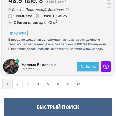
48.5 тыс.
$
1155 $ за м²
Одесса, Приморский, Басейная, 6А
1 комната
Этаж 19 из 25
2
Общая площадь: 42 м
Продажа
В продаже шикарная однокомнатная квартира студийного
типа, общей площадью 42м2, без балкона в ЖК 34 Жемчужина.
В квартире сделан ремонт, оборудован необходимой мебелью
и техникой. Возможна продажа по программе.
Наталия Викторовна
Звонок
Риелтор
1
2
3
4
5
6
БЫСТРЫЙ ПОИСК