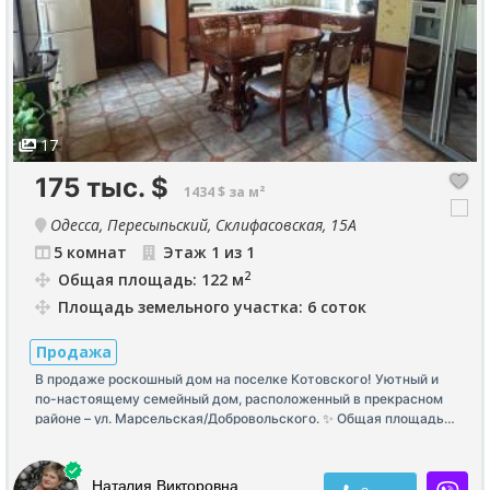
17
175 тыс.
$
1434 $ за м²
Одесса, Пересыпьский, Склифасовская, 15А
5 комнат
Этаж 1 из 1
2
Общая площадь: 122 м
Площадь земельного участка: 6 соток
Продажа
В продаже роскошный дом на поселке Котовского! Уютный и
по-настоящему семейный дом, расположенный в прекрасном
районе – ул. Марсельская/Добровольского. ✨ Общая площадь
дома - 121,9 м² ✨ 6 соток земли ✨ 5 просторных комнат ✨
Большая кухня-студия ✨ Гараж ✨ Газовое отопление ✨ Дом
продается с мебелью и техникой Дом построен из
Наталия Викторовна