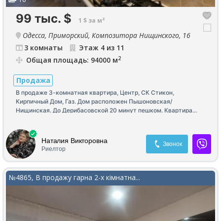
99 тыс.
$
1 $ за м²
Одесса, Приморский, Композитора Нищинского, 16
3 комнаты
Этаж 4 из 11
2
Общая площадь: 94000 м
Продажа
В продаже 3-комнатная квартира, Центр, СК Стикон,
Кирпичный Дом, Газ. Дом расположен Пышоновская/
Нищинская. До Дерибасовской 20 минут пешком. Квартира
после капитального ремонта, все новое 94м2, 3 отдельные
комнаты, 16м2 кухня-столовая с выходом на лоджию, 2
санузла, гардеробная. 4 этаж, 10 этажного дома. Дом
Наталия Викторовна
Звонок
автономный, на крыше солнечные панели, при отключении
Риелтор
электроэнергии, работает лифт, подача воды, крышная
котельная. Большой закрытый двор с детской площадкой. На
этаже есть кладовка 3 м2 (за доп. плату).
№4865, В продажу гарна 2-х кімнатна...