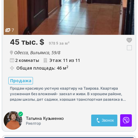
7
45 тыс.
$
978 $ за м²
Одесса, Вильямса, 59/8
2 комнаты
Этаж 11 из 11
2
Общая площадь: 46 м
Продажа
Продам красивую уютную квартиру на Таирова. Квартира
ухоженная без вложений- заехал и живи. В хорошем районе,
рядом школы, дет садики, хорошая транспортная развязка в
любом направлении (маршрутки, автобусы, трамваи) 15 мин до
моря зелёная горка или 16 станция Золотой берег.
Бронированная дверь с хорошими замками, стеклопакет,
Татьяна Кузьменко
Звонок
балкон застеклён. В квартире остаётся вся кухня, бойлер, душ
Риелтор
кабина, по договору диван. Капитальный ремонт. Натяжные
потолки во всех комнатах.