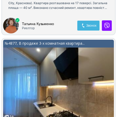
City, Краснова). Квартира розташована на 17 поверсі. Загальна
площа — 40 м². Виконано сучасний ремонт, квартира повністю
укомплектована меблями та технікою — можна одразу
заїжджати та жити без додаткових витрат. Чудовий варіант як
для власного проживання, так і для інвестиції під оренду.
Татьяна Кузьменко
Звонок
Телефонуйте, щоб дізнатися більше та домовитися про
Риелтор
перегляд!
№4877, В продаже 3-х комнатная квартира...
16