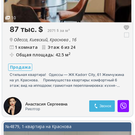
10
87 тыс.
$
2071 $ за м²
Одесса, Киевский, Краснова , 1б
1 комната
Этаж 6 из 24
2
Общая площадь: 42.5 м
Продажа
Стильная квартира! Одессы — ЖК Kadorr City, 61 Жемчужина
на ул. Краснова. Преимущества квартиры: комфортный 6
этаж; вид на ипподром; грамотная перепланировка: кухня-
гостиная, отдельная спальня, вместительная гардеробная;
совмещенный санузел с теплым полом; балкон; качественный
современный ремонт; мебель и техника Whirlpool; стирально-
Анастасия Сергеевна
Звонок
сушильная машина; предусмотрены выводы и автоматика для
Риелтор
подключения резервного питания. Комплекс бизнес-класса с
закрытой охраняемой территорией, подземным паркингом,
собственной инфраструктурой и удобной транспортной
№4879, 1-квартира на Краснова
развязкой. Отличный вариант как для комфортной жизни, так и
для инвестиций.