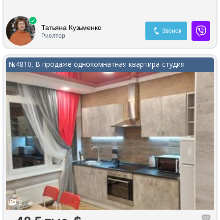
Татьяна Кузьменко
Звонок
Риелтор
№4810, В продаже однокомнатная квартира-студия
9