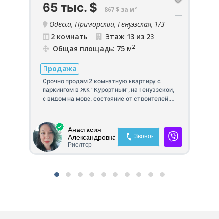
65 тыс.
$
5
867 $ за м²
Одесса, Приморский, Генуэзская, 1/3
23
2 комнаты
Этаж 13 из 23
2
Общая площадь: 75 м
Продажа
П
Срочно продам 2 комнатную квартиру с
паркингом в ЖК "Курортный", на Генуэзской,
ксе
Пр
с видом на море, состояние от строителей,
пр
Свободная планировка, общая площадь 74,7
 2
мо
кв.м, 13 этаж 23-х этажного дома.
св
Собственная инфраструктура: на
не
Анастасия
территории микрорайона спа-центр,
ка
кв
Звонок
Александровна
продуктовый магазин, кафе. 5 минут до
ко
Риелтор
пляжа Аркадия, 15 минут до центра на авто,
ни
удобная транспортная развязка, парк,
ис
торгово-развлекательные комплексы,
ме
теннисные корты, аквапарк, престижные
ме
вузы, частные школы-гимназии и детский
сад.