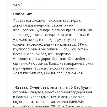
2
54 м
Описание:
Продается шикарная видовая квартира с
дорогим дизайнерским ремонтом на
Французском бульваре в самом престижном ЖК
"ГРИНВУД". Ваши соседи - самые известные и
уважаемые люди города. Круглосуточная
охрана, видеонаблюдение и консьерж, SPA с
круглогодичным бассейном , большой летний
бассейн с зоной отдыха. Квартира
укомплектована дорогой техникой и мебелью
сделанной под заказ. Большие панорамные окна
и шикарная терраса с видом на море и
Ботанический сад. Общая площадь 54 кв.м.
14й этаж. Очень светлая и тёплая. У Вас будет
огромный санузел, вместительная гардеробная
и балкон. В апартаментах немецкие полы с
подогревом, чешская сантехника IMPRESE,
мощный кондиционер, ТВ 40 дюймов, интернет,