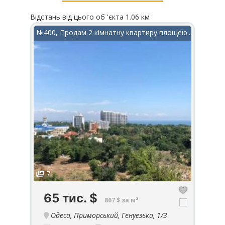
Відстань від цього об 'єкта 1.06 км
Відста
в ЖК...
№400, Продам 2 кімнатну квартиру площею...
№990
7
1
65 тис.
$
5
867 $ за м²
Одеса, Приморський, Генуезька, 1/3