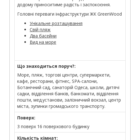
додому приноситиме радість і заспокоєння.
Головні переваги інфраструктури ЖК GreenWood
Унікальне розташування
Свій пляж
Два басейни
Вид на море
Що знаходиться поруч?:
Море, пляж, торгові центри, супермаркети,
кафе, ресторани, фітнес, SPA-салони,
Ботанічний сад, санаторій Одеса, школи, дитячі
садки, відділення банків, банкомати, відділення
пошти, мед.установи, залізничний вокзал, центр
міста, зупинки громадського транспорту.
Поверх:
3 поверх 16 поверхового будинку
Кількість кімнат: