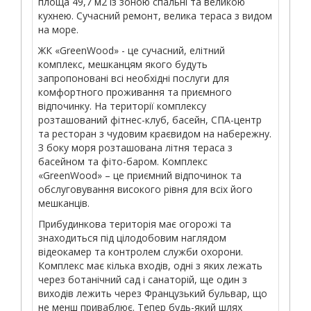
площа 49,7 м2 із зоною спальні та великою
кухнею. Сучасний ремонт, велика тераса з видом
на море.
ЖК «GreenWood» - це сучасний, елітний
комплекс, мешканцям якого будуть
запропоновані всі необхідні послуги для
комфортного проживання та приємного
відпочинку. На території комплексу
розташований фітнес-клуб, басейн, СПА-центр
та ресторан з чудовим краєвидом на набережну.
З боку моря розташована літня тераса з
басейном та фіто-баром. Комплекс
«GreenWood» – це приємний відпочинок та
обслуговування високого рівня для всіх його
мешканців.
Прибудинкова територія має огорожі та
знаходиться під цілодобовим наглядом
відеокамер та контролем служби охорони.
Комплекс має кілька входів, одні з яких лежать
через ботанічний сад і санаторій, ще один з
виходів лежить через Французький бульвар, що
не менш приваблює. Тепер будь-який шлях