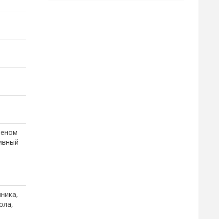
леном
ивный
я
ника,
ола,