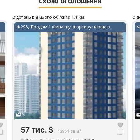
СХОЖІ ОГОЛОШЕННЯ
Відстань від цього об 'єкта 1.1 км
Від
№295, Продам 1 кімнатну квартиру площею...
№
5
57 тис.
$
1295 $ за м²