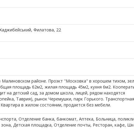
 Хаджибейський, Филатова, 22
в Малиновском районе. Проэкт "Московка" в хорошем тихом, зе
общая площадь 62м2, жилая площадь 45м2, кухня 6м2. Кооперат
ит на детский сад, за домом школа, лицей, рядом находятся
опейка, Таврия), рынок Черемушки, парк Горького. Транспортна
 Квартира в жилом состоянии, продается без мебели.
нспорта, Отделение банка, банкомат, Аптека, Больница, поликли
я зона, Детская площадка, Отделение почты, Ресторан, кафе, Шк