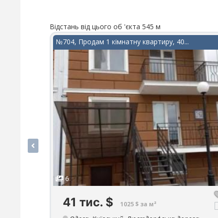
Відстань від цього об 'єкта 545 м
№704, Продам 1 кімнатну квартиру, 40...
6
41 тис.
$
1025 $ за м²