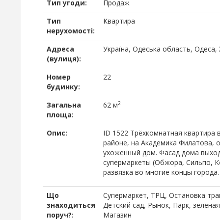
Тип угоди:
Продаж
Тип
Квартира
нерухомості:
Адреса
Україна, Одеська область, Одеса,
(вулиця):
Номер
22
будинку:
2
Загальна
62 м
площа:
Опис:
ID 1522 Трёхкомнатная квартира 
районе, на Академика Филатова, 
ухоженный дом. Фасад дома выход
супермаркеты (Обжора, Сильпо, К
развязка во многие концы города.
Що
Супермаркет, ТРЦ, Остановка тра
знаходиться
Детский сад, Рынок, Парк, зелёна
поруч?:
Магазин