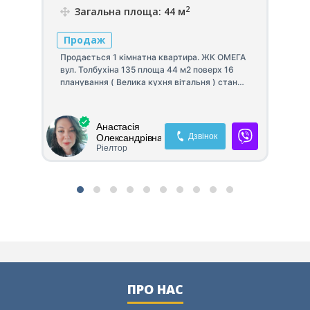
2
Загальна площа: 44 м
Продаж
П
Продається 1 кімнатна квартира. ЖК ОМЕГА
вул. Толбухіна 135 площа 44 м2 поверх 16
Пр
планування ( Велика кухня вітальня ) стан
39
ВІД БУДІВЕЛЬНИКІВ Переуступка за рахунок
"К
продавця.
ная
ін
пр
Анастасія
мая
ро
Дзвінок
Олександрівна
лі
Ріелтор
ме
пр
Ст
ПРО НАС
ю
не