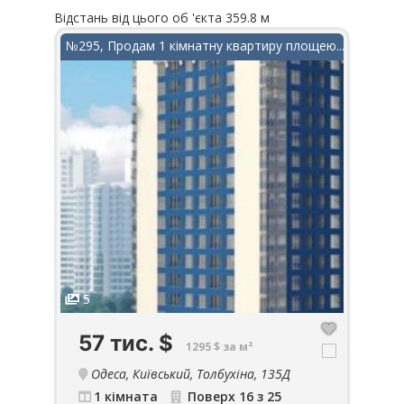
Відстань від цього об 'єкта 359.8 м
Відста
в ЖК...
№295, Продам 1 кімнатну квартиру площею...
№704
5
6
57 тис.
$
4
1295 $ за м²
Одеса, Київський, Толбухіна, 135Д
до
1 кімната
Поверх 16 з 25