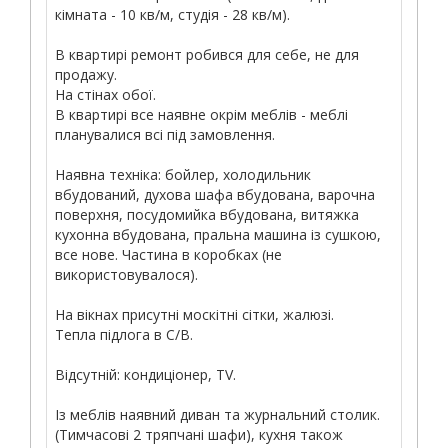
кімната - 10 кв/м, студія - 28 кв/м).
В квартирі ремонт робився для себе, не для
продажу.
На стінах обої.
В квартирі все наявне окрім меблів - меблі
планувалися всі під замовлення.
Наявна техніка: бойлер, холодильник
вбудований, духова шафа вбудована, варочна
поверхня, посудомийка вбудована, витяжка
кухонна вбудована, пральна машина із сушкою,
все нове. Частина в коробках (не
використовувалося).
На вікнах присутні москітні сітки, жалюзі.
Тепла підлога в С/В.
Відсутній: кондиціонер, TV.
Із меблів наявний диван та журнальний столик.
(Тимчасові 2 тряпчані шафи), кухня також