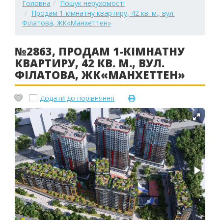
Головна
Пошук нерухомості
Продам 1-кімнатну квартиру, 42 кв. м., вул.
Філатова, ЖК«Манхеттен»
№2863, ПРОДАМ 1-КІМНАТНУ
КВАРТИРУ, 42 КВ. М., ВУЛ.
ФІЛАТОВА, ЖК«МАНХЕТТЕН»
Додати до порівняння