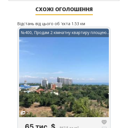
СХОЖІ ОГОЛОШЕННЯ
Відстань від цього об 'єкта 1.53 км
Відста
в ЖК...
№400, Продам 2 кімнатну квартиру площею...
№704
7
6
65 тис.
$
4
867 $ за м²