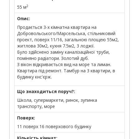
2
55 м
Опис:
Продається 3-х кімнатна квартира на
Добровольського/Марсельська, стільниковий
проект, поверх 11/16, загальною площею 55м2,
житлова 30м2, кухня 7.5м2, 3 лоджії.
Було здійснено заміну каналізаційної труби,
поміняно радіатори. Золотий дуб.
З вікон відкривається вид на море та лиман.
Квартира під ремонт. Тамбур на 3 квартири, в
будинку кнс'єрж.
Що знаходиться поруч?:
Школа, супермаркети, ринок, зупинка
транспорту, море
Поверх:
11 поверх 16 поверхового будинку
Кількість кімнат: