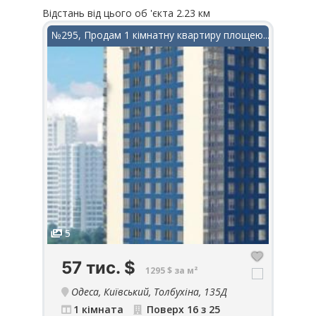
Відстань від цього об 'єкта 2.23 км
Відста
в ЖК...
№295, Продам 1 кімнатну квартиру площею...
№849
5
5
57 тис.
$
1
1295 $ за м²
Одеса, Київський, Толбухіна, 135Д
93
1 кімната
Поверх 16 з 25