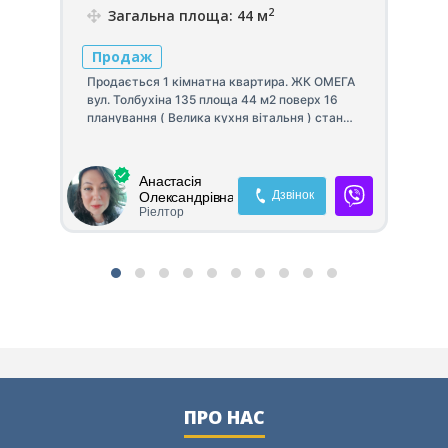
2
Загальна площа: 44 м
Продаж
П
Продається 1 кімнатна квартира. ЖК ОМЕГА
вул. Толбухіна 135 площа 44 м2 поверх 16
Ср
планування ( Велика кухня вітальня ) стан
ст
ВІД БУДІВЕЛЬНИКІВ Переуступка за рахунок
от
продавця.
ная
20
Анастасія
мая
Дзвінок
Олександрівна
Ріелтор
ПРО НАС
ю
не