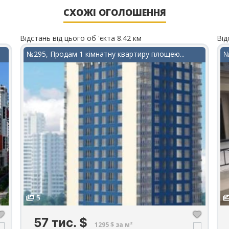
СХОЖІ ОГОЛОШЕННЯ
Відстань від цього об 'єкта 8.42 км
Від
№295, Продам 1 кімнатну квартиру площею...
№
5
57 тис.
$
1295 $ за м²