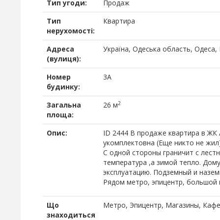
Тип угоди:
Продаж
Тип
Квартира
нерухомості:
Адреса
Україна, Одеська область, Одеса,
(вулиця):
Номер
3А
будинку:
2
Загальна
26 м
площа:
Опис:
ID 2444 В продаже квартира в ЖК 
укомплектовна (Еще никто не жил)
С одной стороны граничит с лест
температура ,а зимой тепло. Дому
эксплуатацию. Подземный и назем
Рядом метро, эпицентр, большой 
Що
Метро, Эпицентр, Магазины, Каф
знаходиться