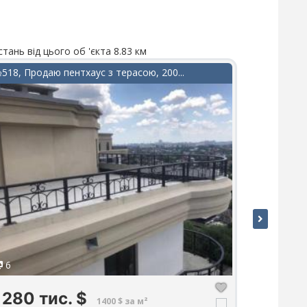
стань від цього об 'єкта 8.83 км
Відстань від
518, Продаю пентхаус з терасою, 200...
№197, У пр
6
15
280 тис.
$
135 
1400 $ за м²