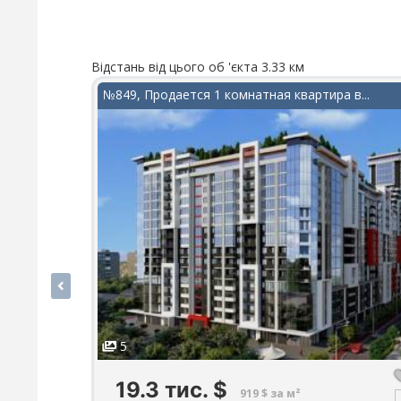
Відстань від цього об 'єкта 3.33 км
№849, Продается 1 комнатная квартира в...
5
19.3 тис.
$
919 $ за м²