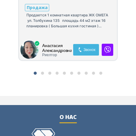
Продажа
П
Продается 1 комнатная квартира ЖК ОМЕГА
ул. Толбухина 135 площадь 44 м2 этаж 16
ксе
ID
планировка ( Большая кухня гостиная )
кв
состочние ОТ СТРОИТЕЛЕЙ Переуступка за
 2
се
счёт продавца.
Сд
вс
Анастасия
ка
Звонок
Александровна
Риелтор
О НАС
ю
не
ия,