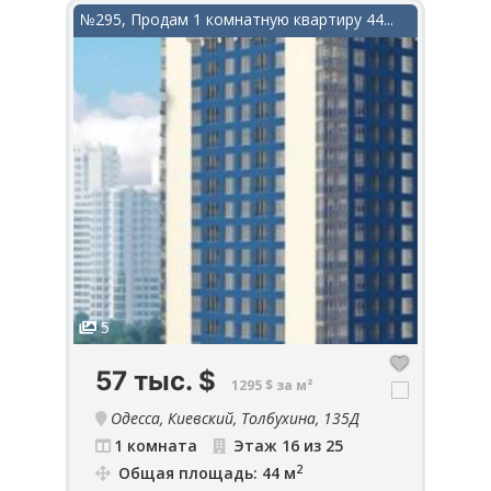
в...
№295, Продам 1 комнатную квартиру 44...
№849
5
5
57 тыс.
$
1
1295 $ за м²
Одесса, Киевский, Толбухина, 135Д
93
1 комната
Этаж 16 из 25
2
Общая площадь: 44 м