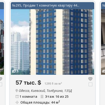
№295, Продам 1 комнатную квартиру 44...
№
5
57 тыс.
$
1295 $ за м²
Одесса, Киевский, Толбухина, 135Д
1 комната
Этаж 16 из 25
2
Общая площадь: 44 м