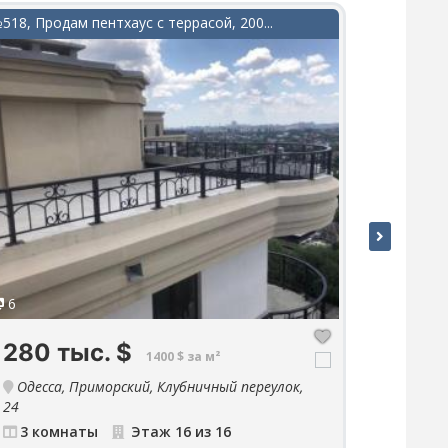
518, Продам пентхаус с террасой, 200...
№197, В п
6
15
280 тыс.
$
135 
1400 $ за м²
Одесса, Приморский, Клубничный переулок,
Одесса
24
55А
3 комнаты
Этаж 16 из 16
4 ко