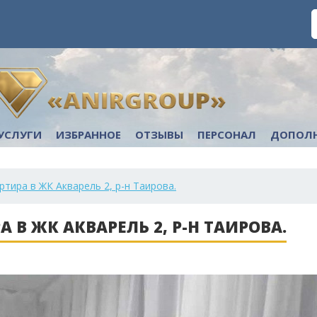
УСЛУГИ
ИЗБРАННОЕ
ОТЗЫВЫ
ПЕРСОНАЛ
ДОПОЛ
ртира в ЖК Акварель 2, р-н Таирова.
А В ЖК АКВАРЕЛЬ 2, Р-Н ТАИРОВА.