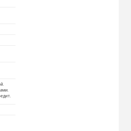
й.
ами.
едит.