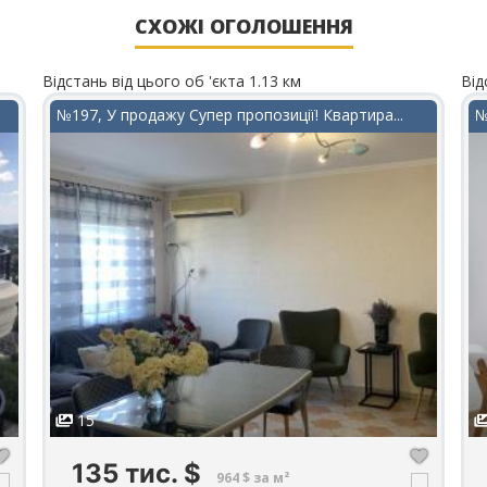
СХОЖІ ОГОЛОШЕННЯ
Відстань від цього об 'єкта 1.13 км
Від
№197, У продажу Супер пропозиції! Квартира...
№
15
135 тис.
$
964 $ за м²