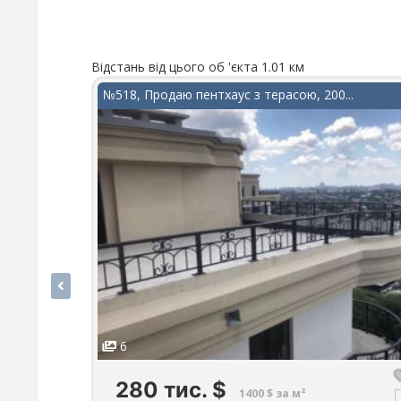
Відстань від цього об 'єкта 1.01 км
№518, Продаю пентхаус з терасою, 200...
6
280 тис.
$
1400 $ за м²