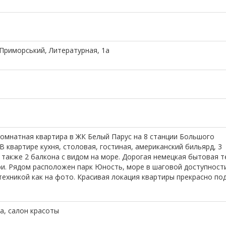
 Приморський, Литературная, 1а
комнатная квартира в ЖК Белый Парус на 8 станции Большого
 квартире кухня, столовая, гостиная, американский бильярд, 3
а также 2 балкона с видом на море. Дорогая немецкая бытовая т
три. Рядом расположен парк Юность, море в шаговой доступности
техникой как на фото. Красивая локация квартиры прекрасно по
ка, салон красоты