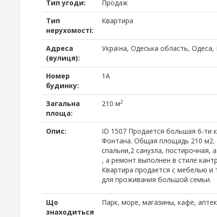
Тип угоди:
Продаж
Тип
Квартира
нерухомості:
Адреса
Україна, Одеська область, Одеса,
(вулиця):
Номер
1А
будинку:
2
Загальна
210 м
площа:
Опис:
ID 1507 Продается большая 6-ти 
Фонтана. Общая площадь 210 м2. В
спальни,2 санузла, постирочная, 
, а ремонт выполнен в стиле кан
Квартира продается с мебелью и 
для проживания большой семьи.
Що
Парк, море, магазины, кафе, апте
знаходиться